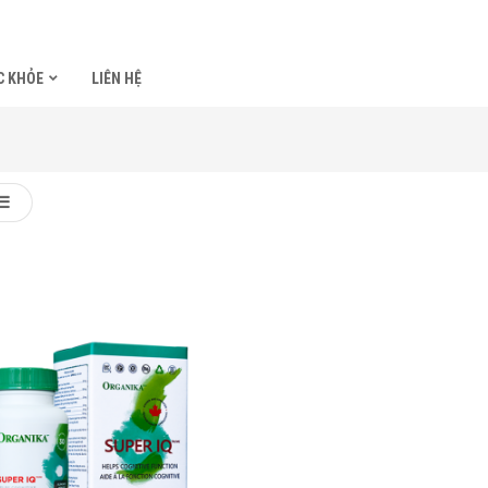
C KHỎE
LIÊN HỆ