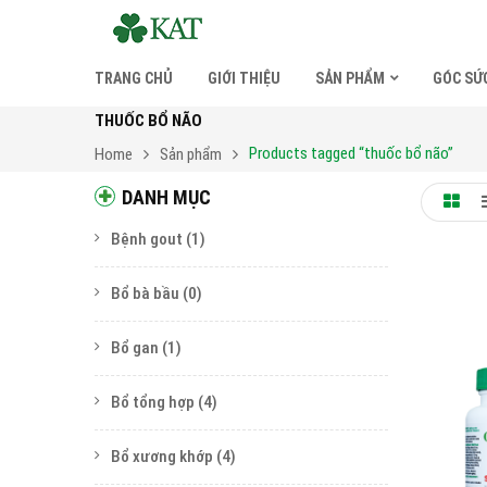
TRANG CHỦ
GIỚI THIỆU
SẢN PHẨM
GÓC SỨ
THUỐC BỔ NÃO
Products tagged “thuốc bổ não”
Home
Sản phẩm
DANH MỤC
Bệnh gout
(1)
Bổ bà bầu
(0)
Bổ gan
(1)
Bổ tổng hợp
(4)
Bổ xương khớp
(4)