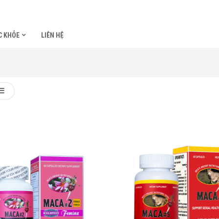
C KHỎE
LIÊN HỆ