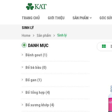
TRANG CHỦ
GIỚI THIỆU
SẢN PHẨM
GÓC SỨ
SINH LÝ
Sinh lý
Home
Sản phẩm
DANH MỤC
Bệnh gout
(1)
Bổ bà bầu
(0)
Bổ gan
(1)
Bổ tổng hợp
(4)
Bổ xương khớp
(4)