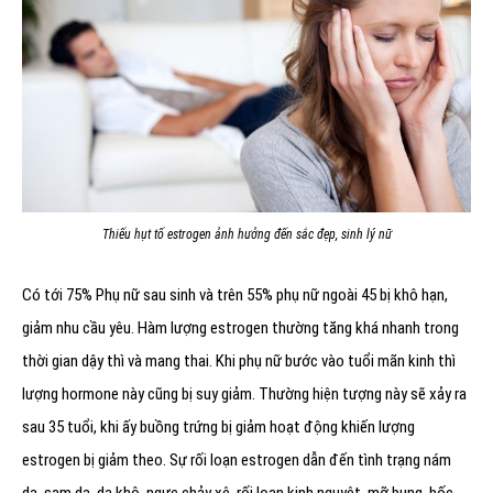
Thiếu hụt tố estrogen ảnh hưởng đến sắc đẹp, sinh lý nữ
Có tới 75% Phụ nữ sau sinh và trên 55% phụ nữ ngoài 45 bị khô hạn,
giảm nhu cầu yêu. Hàm lượng estrogen thường tăng khá nhanh trong
thời gian dậy thì và mang thai. Khi phụ nữ bước vào tuổi mãn kinh thì
lượng hormone này cũng bị suy giảm. Thường hiện tượng này sẽ xảy ra
sau 35 tuổi, khi ấy buồng trứng bị giảm hoạt động khiến lượng
estrogen bị giảm theo. Sự rối loạn estrogen dẫn đến tình trạng nám
da, sạm da, da khô, ngực chảy xệ, rối loạn kinh nguyệt, mỡ bụng, bốc