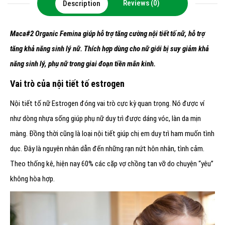
Reviews (0)
Description
Maca#2 Organic Femina giúp hỗ trợ tăng cường nội tiết tố nữ, hỗ trợ
tăng khả năng sinh lý nữ. Thích hợp dùng cho nữ giới bị suy giảm khả
năng sinh lý, phụ nữ trong giai đoạn tiền mãn kinh.
Vai trò của nội tiết tố estrogen
Nội tiết tố nữ Estrogen đóng vai trò cực kỳ quan trọng. Nó được ví
như dòng nhựa sống giúp phụ nữ duy trì được dáng vóc, làn da mịn
màng. Đồng thời cũng là loại nội tiết giúp chị em duy trì ham muốn tình
dục. Đây là nguyên nhân dẫn đến những rạn nứt hôn nhân, tình cảm.
Theo thống kê, hiện nay 60% các cặp vợ chồng tan vỡ do chuyện “yêu”
không hòa hợp.