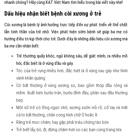
nhanh chóng? Hãy cùng
KAT Việt Nam
tìm hiểu trong bài viết này nhé!
Dấu hiệu nhận biết bệnh còi xương ở trẻ
Còi xương là bệnh lý ảnh hưởng trực tiếp đến sự phát triển về thể chất
lẫn tinh thần của trẻ nhỏ. Việc phát hiện sớm bệnh sẽ giúp ba mẹ có
hướng điều trị kịp thời cho trẻ. Dưới đây là những dấu hiệu còi xương mà
ba mẹ cần nhận biết:
Trẻ thường quấy khóc, ngủ không sâu, dễ giật mình, ra nhiều mồ
hôi, đặc biệt là ở vùng đầu và gáy.
Tóc của trẻ rụng nhiều hơn, đặc biệt là ở vùng sau gáy như hình
vành khăn quàng.
Có bất thường ở vùng xương sọ, bao gồm thóp đầu rộng và
mềm. Xuất hiện bướu trán, bướu đỉnh đầu, phần sau đầu thường
bẹp.
Một số trẻ có lồng ngực nhô, xương sườn nổi rõ, cổ tay và mắt
cá to bất thường, chân cong hình chữ O hoặc X.
Răng trẻ mọc chậm, hay gặp phải triệu chứng táo bón.
Trẻ biết lẫy, bò, đi, đứng chậm hơn so các bạn cùng trang lứa.