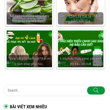
Bất ngờ với những công dụng
Cách trị nám da mặt tại nhà an
thần kỳ của nha đam
toàn, hiệu quả
Tóc bị bết phải làm sao? Bật mí
5 dấu hiệu thiếu canxi sau sinh
4 cách khắc phục tóc…
mẹ bầu cần biết
BÀI VIẾT XEM NHIỀU