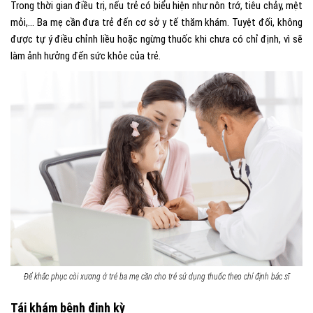
Trong thời gian điều trị, nếu trẻ có biểu hiện như nôn trớ, tiêu chảy, mệt
mỏi,… Ba mẹ cần đưa trẻ đến cơ sở y tế thăm khám. Tuyệt đối, không
được tự ý điều chỉnh liều hoặc ngừng thuốc khi chưa có chỉ định, vì sẽ
làm ảnh hưởng đến sức khỏe của trẻ.
Để khắc phục còi xương ở trẻ ba mẹ cần cho trẻ sử dụng thuốc theo chỉ định bác sĩ
Tái khám bệnh định kỳ