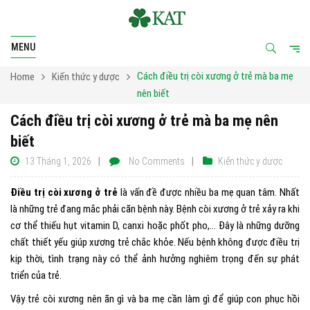
MENU
Cách điều trị còi xương ở trẻ mà ba mẹ
Home
Kiến thức y dược
nên biết
Cách điều trị còi xương ở trẻ mà ba mẹ nên
biết
13 Tháng 1, 2026
No Comments
Kiến thức y dược
Điều trị còi xương ở trẻ
là vấn đề được nhiều ba mẹ quan tâm. Nhất
là những trẻ đang mắc phải căn bệnh này. Bệnh còi xương ở trẻ xảy ra khi
cơ thể thiếu hụt vitamin D, canxi hoặc phốt pho,… Đây là những dưỡng
chất thiết yếu giúp xương trẻ chắc khỏe. Nếu bệnh không được điều trị
kịp thời, tình trạng này có thể ảnh hưởng nghiêm trọng đến sự phát
triển của trẻ.
Vậy trẻ còi xương nên ăn gì và ba mẹ cần làm gì để giúp con phục hồi