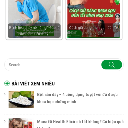
Bệnh tiêu chảy nên ăn gì? Đâu là
Cách giữ dáng thon gọn đón Tết
cách cầm tiêu chảy…
Bính Ngọ 2026
BÀI VIẾT XEM NHIỀU
Bột sắn dây – 4 công dụng tuyệt vời đã được
khoa học chứng minh
Maca#5 Health Elixir có tốt không? Có hiệu quả