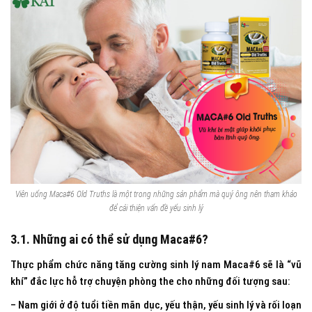
Viên uống Maca#6 Old Truths là một trong những sản phẩm mà quý ông nên tham khảo
để cải thiện vấn đề yếu sinh lý
3.1. Những ai có thể sử dụng Maca#6?
Thực phẩm chức năng tăng cường sinh lý nam Maca#6 sẽ là “vũ
khí” đắc lực hỗ trợ chuyện phòng the cho những đối tượng sau:
– Nam giới ở độ tuổi tiền mãn dục, yếu thận, yếu sinh lý và rối loạn