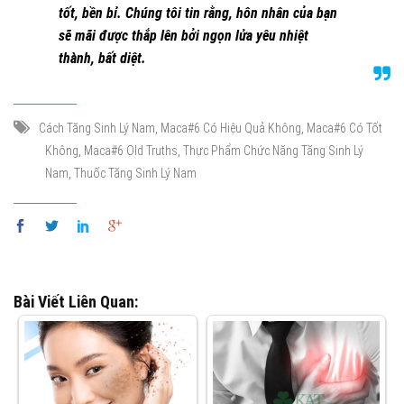
tốt, bền bỉ. Chúng tôi tin rằng, hôn nhân của bạn
sẽ mãi được thắp lên bởi ngọn lửa yêu nhiệt
thành, bất diệt.
,
,
Cách Tăng Sinh Lý Nam
Maca#6 Có Hiệu Quả Không
Maca#6 Có Tốt
,
,
Không
Maca#6 Old Truths
Thực Phẩm Chức Năng Tăng Sinh Lý
,
Nam
Thuốc Tăng Sinh Lý Nam
Bài Viết Liên Quan: