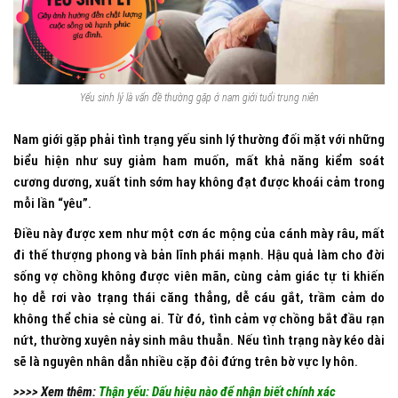
Yếu sinh lý là vấn đề thường gặp ở nam giới tuổi trung niên
Nam giới gặp phải tình trạng yếu sinh lý thường đối mặt với những
biểu hiện như suy giảm ham muốn, mất khả năng kiểm soát
cương dương, xuất tinh sớm hay không đạt được khoái cảm trong
mỗi lần “yêu”.
Điều này được xem như một cơn ác mộng của cánh mày râu, mất
đi thế thượng phong và bản lĩnh phái mạnh. Hậu quả làm cho đời
sống vợ chồng không được viên mãn, cùng cảm giác tự ti khiến
họ dễ rơi vào trạng thái căng thẳng, dễ cáu gắt, trầm cảm do
không thể chia sẻ cùng ai. Từ đó, tình cảm vợ chồng bắt đầu rạn
nứt, thường xuyên nảy sinh mâu thuẫn. Nếu tình trạng này kéo dài
sẽ là nguyên nhân dẫn nhiều cặp đôi đứng trên bờ vực ly hôn.
>>>> Xem thêm:
Thận yếu: Dấu hiệu nào để nhận biết chính xác