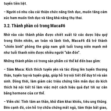
tuyến tiền liệt.
– Người có nhu cầu cải thiện chức năng tình dục, muốn tăng cảm
xúc ham muốn tình dục và tăng khả năng thụ thai.
3.2. Thành phần có trong Maca#6
Nhờ vào các thành phần được chiết xuất từ các dược liệu quý
trong thiên nhiên, an toàn và lành tính, Maca#6 đã trở thành
“chiến binh” phòng the giúp nam giới tuổi trung niên mạnh mẽ
như tuổi thanh niên được nhiều người “săn đón”.
Những thành phần có trong sản phẩm có thể kế đến bao gồm:
–
Sâm Maca:
Kích thích tuyến yên và tác động lên tuyến thượng
thận, tuyến tụy và tuyến giáp, giúp hỗ trợ nội tiết để duy trì và sản
sinh. Đồng thời, làm giảm các triệu chứng tiền mãn dục do kích
thích hệ nội tiết tố làm việc một cách hiệu quả đạt tới sự cân
bằng hormone của cơ thể.
–
Viễn chí:
Tĩnh tâm an thần, khử đàm khai khiếu, tiêu ung thũng.
Bên cạnh đó, còn hỗ trợ chữa chứng mất ngủ, tâm thận bất giao,