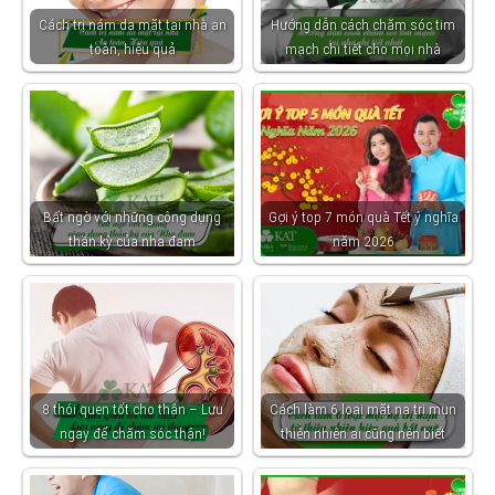
Cách trị nám da mặt tại nhà an
Hướng dẫn cách chăm sóc tim
toàn, hiệu quả
mạch chi tiết cho mọi nhà
Bất ngờ với những công dụng
Gợi ý top 7 món quà Tết ý nghĩa
thần kỳ của nha đam
năm 2026
8 thói quen tốt cho thận – Lưu
Cách làm 6 loại mặt nạ trị mụn
ngay để chăm sóc thận!
thiên nhiên ai cũng nên biết