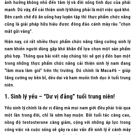
ảnh hưởng không nhỏ đến tâm lý và đời sống tình dục của phái
mạnh. Dù vậy, để cải thiện sinh lý không phải là một việc quá khó.
Bên cạnh chế độ ăn uống hay luyện tập thì thực phẩm chức năng
cũng là giải pháp hữu hiệu được đông đảo cánh mày râu “chọn
mặt gửi vàng”.
Hiện nay, có rất nhiều thực phẩm chức năng tăng cường sinh lý
nam khiến người dùng gặp khó khăn để lựa chọn một sản phẩm
phù hợp. Thông qua bài viết này chúng tôi sẽ gợi ý đến bạn một
trong những thực phẩm chức năng cải thiện sinh lý nam đang
“làm mưa làm gió” trên thị trường. Đó chính là Maca#6 – giúp
tăng cường sự bền bỉ, dẻo dai và ham muốn tình dục ở tuổi trung
niên.
1. Sinh lý yếu – “Dư vị đắng” tuổi trung niên!
Yếu sinh lý chính là dư vị đắng mà mọi nam giới đều phải trải qua
một lần trong đời, chỉ là sớm hay muộn. Bởi tuổi tác càng cao,
nồng độ testosterone càng giảm, cộng với những áp lực trong
công việc và cuộc sống sẽ gây ra các vấn đề sinh lý ở cánh mày