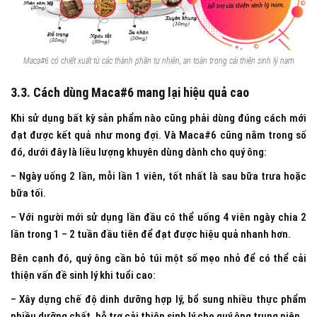
Maca#6 có chiết xuất từ các thành phần tự nhiên, an toàn trong cải thiện sinh lý nam
3.3. Cách dùng Maca#6 mang lại hiệu quả cao
Khi sử dụng bất kỳ sản phẩm nào cũng phải dùng đúng cách mới
đạt được kết quả như mong đợi. Và Maca#6 cũng nằm trong số
đó, dưới đây là liều lượng khuyên dùng dành cho quý ông:
– Ngày uống 2 lần, mỗi lần 1 viên, tốt nhất là sau bữa trưa hoặc
bữa tối.
– Với người mới sử dụng lần đầu có thể uống 4 viên ngày chia 2
lần trong 1 – 2 tuần đầu tiên để đạt được hiệu quả nhanh hơn.
Bên cạnh đó, quý ông cần bỏ túi một số mẹo nhỏ để có thể cải
thiện vấn đề sinh lý khi tuổi cao:
– Xây dựng chế độ dinh dưỡng hợp lý, bổ sung nhiều thực phẩm
nhiều dưỡng chất, hỗ trợ cải thiện sinh lý cho quý ông trung niên