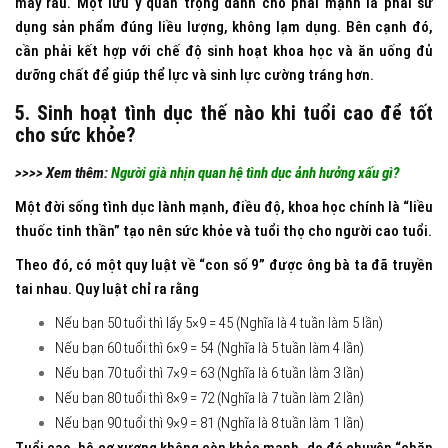
mày râu. Một lưu ý quan trọng dành cho phái mạnh là phải sử
dụng sản phẩm đúng liều lượng, không lạm dụng. Bên cạnh đó,
cần phải kết hợp với chế độ sinh hoạt khoa học và ăn uống đủ
dưỡng chất để giúp thể lực và sinh lực cường tráng hơn.
5. Sinh hoạt tình dục thế nào khi tuổi cao để tốt
cho sức khỏe?
>>>> Xem thêm:
Người già nhịn quan hệ tình dục ảnh hưởng xấu gì?
Một đời sống tình dục lành mạnh, điều độ, khoa học chính là “liều
thuốc tinh thần” tạo nên sức khỏe và tuổi thọ cho người cao tuổi.
Theo đó, có một quy luật về “con số 9” được ông bà ta đã truyền
tai nhau. Quy luật chỉ ra rằng
Nếu bạn 50 tuổi thì lấy 5×9 = 45 (Nghĩa là 4 tuần làm 5 lần)
Nếu bạn 60 tuổi thì 6×9 = 54 (Nghĩa là 5 tuần làm 4 lần)
Nếu bạn 70 tuổi thì 7×9 = 63 (Nghĩa là 6 tuần làm 3 lần)
Nếu bạn 80 tuổi thì 8×9 = 72 (Nghĩa là 7 tuần làm 2 lần)
Nếu bạn 90 tuổi thì 9×9 = 81 (Nghĩa là 8 tuần làm 1 lần)