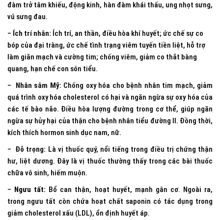
đàm trở tâm khiếu, động kinh, hàn đàm khái thấu, ung nhọt sưng,
vú sưng đau.
–
Ích trí nhân:
Ích trí, an thần, điều hòa khí huyết; ức chế sự co
bóp của đại tràng, ức chế tình trạng viêm tuyến tiền liệt, hỗ trợ
làm giãn mạch và cường tim; chống viêm, giảm co thắt bàng
quang, hạn chế con són tiểu.
–
Nhân sâm Mỹ:
Chống oxy hóa cho bệnh nhân tim mạch, giảm
quá trình oxy hóa cholesterol có hại và ngăn ngừa sự oxy hóa của
các tế bào não. Điều hòa lượng đường trong cơ thể, giúp ngăn
ngừa sự hủy hại của thận cho bệnh nhân tiểu đường II. Đồng thời,
kích thích hormon sinh dục nam, nữ.
–
Đỗ trọng:
Là vị thuốc quý, nổi tiếng trong điều trị chứng thận
hư, liệt dương. Đây là vị thuốc thường thấy trong các bài thuốc
chữa vô sinh, hiếm muộn.
–
Ngưu tất:
Bổ can thận, hoạt huyết, mạnh gân cơ. Ngoài ra,
trong ngưu tất còn chứa hoạt chất saponin có tác dụng trong
giảm cholesterol xấu (LDL), ổn định huyết áp.