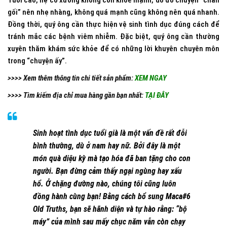
Tuổi cao, hệ cơ xương không còn khỏe mạnh, do đó chuyện “chăn
gối” nên nhẹ nhàng, không quá mạnh cũng không nên quá nhanh.
Đồng thời, quý ông cần thực hiện vệ sinh tình dục đúng cách để
tránh mắc các bệnh viêm nhiễm. Đặc biệt, quý ông cần thường
xuyên thăm khám sức khỏe để có những lời khuyên chuyên môn
trong “chuyện ấy”.
>>>> Xem thêm thông tin chi tiết sản phẩm:
XEM NGAY
>>>> Tìm kiếm địa chỉ mua hàng gần bạn nhất:
TẠI ĐÂY
Sinh hoạt tình dục tuổi già là một vấn đề rất đỗi
bình thường, dù ở nam hay nữ. Bởi đây là một
món quà diệu kỳ mà tạo hóa đã ban tặng cho con
người. Bạn đừng cảm thấy ngại ngùng hay xấu
hổ. Ở chặng đường nào, chúng tôi cũng luôn
đồng hành cùng bạn! Bằng cách bổ sung Maca#6
Old Truths, bạn sẽ hãnh diện và tự hào rằng: “bộ
máy” của mình sau mấy chục năm vẫn còn chạy