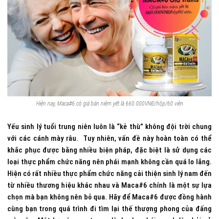
Hiện nay, Maca#6 có giá bán niêm yết là 660.000VNĐ/hộp/60 viên
Yếu sinh lý tuổi trung niên luôn là “kẻ thù” không đội trời chung
với các cánh mày râu. Tuy nhiên, vấn đề này hoàn toàn có thể
khắc phục được bằng nhiều biện pháp, đặc biệt là sử dụng các
loại thực phẩm chức năng nên phái mạnh không cần quá lo lắng.
Hiện có rất nhiều thực phẩm chức năng cải thiện sinh lý nam đến
từ nhiều thương hiệu khác nhau và Maca#6 chính là một sự lựa
chọn mà bạn không nên bỏ qua. Hãy để Maca#6 được đồng hành
cùng bạn trong quá trình đi tìm lại thế thượng phong của đấng