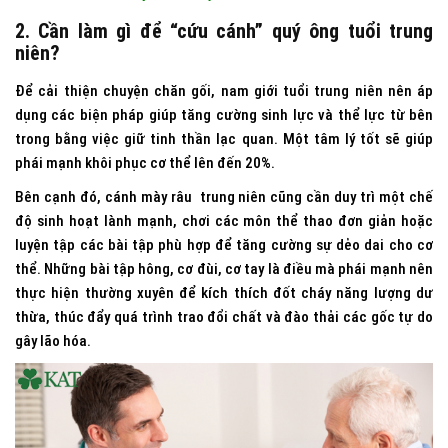
2. Cần làm gì để “cứu cánh” quý ông tuổi trung
niên?
Để cải thiện chuyện chăn gối, nam giới tuổi trung niên nên áp
dụng các biện pháp giúp tăng cường sinh lực và thể lực từ bên
trong bằng việc giữ tinh thần lạc quan. Một tâm lý tốt sẽ giúp
phái mạnh khôi phục cơ thể lên đến 20%.
Bên cạnh đó, cánh mày râu trung niên cũng cần duy trì một chế
độ sinh hoạt lành mạnh, chơi các môn thể thao đơn giản hoặc
luyện tập các bài tập phù hợp để tăng cường sự dẻo dai cho cơ
thể. Những bài tập hông, cơ đùi, cơ tay là điều mà phái mạnh nên
thực hiện thường xuyên để kích thích đốt cháy năng lượng dư
thừa, thúc đẩy quá trình trao đổi chất và đào thải các gốc tự do
gây lão hóa.