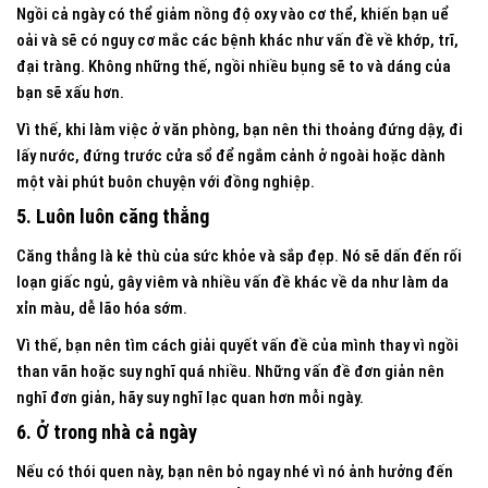
Ngồi cả ngày có thể giảm nồng độ oxy vào cơ thể, khiến bạn uể
oải và sẽ có nguy cơ mắc các bệnh khác như vấn đề về khớp, trĩ,
đại tràng. Không những thế, ngồi nhiều bụng sẽ to và dáng của
bạn sẽ xấu hơn.
Vì thế, khi làm việc ở văn phòng, bạn nên thi thoảng đứng dậy, đi
lấy nước, đứng trước cửa sổ để ngắm cảnh ở ngoài hoặc dành
một vài phút buôn chuyện với đồng nghiệp.
5. Luôn luôn căng thẳng
Căng thẳng là kẻ thù của sức khỏe và sắp đẹp. Nó sẽ dấn đến rối
loạn giấc ngủ, gây viêm và nhiều vấn đề khác về da như làm da
xỉn màu, dễ lão hóa sớm.
Vì thế, bạn nên tìm cách giải quyết vấn đề của mình thay vì ngồi
than vãn hoặc suy nghĩ quá nhiều. Những vấn đề đơn giản nên
nghĩ đơn giản, hãy suy nghĩ lạc quan hơn mỗi ngày.
6. Ở trong nhà cả ngày
Nếu có thói quen này, bạn nên bỏ ngay nhé vì nó ảnh hưởng đến