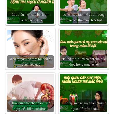
Các biểu hiện của bệnh tim
Lợi ích của tập thể dục thường
mạch ở người trẻ
xuyên có thể bạn chưa biết
Cách trị nám da mặt tại nhà an
Những thói quen có hại cho sức
toàn, hiệu quả
khỏe trong mùa lễ hội
8 thói quen tốt cho thận – Lưu
Thói quen gây suy thận nhiều
ngay để chăm sóc thận!
người trẻ mắc phải