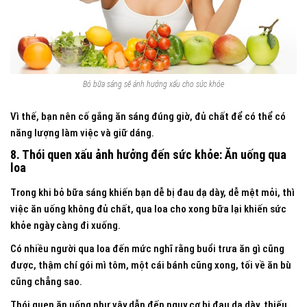
Bỏ bữa sáng sẽ ảnh hưởng xấu cho sức khỏe
Vì thế, bạn nên cố gắng ăn sáng đúng giờ, đủ chất để có thể có
năng lượng làm việc và giữ dáng.
8. Thói quen xấu ảnh hưởng đến sức khỏe: Ăn uống qua
loa
Trong khi bỏ bữa sáng khiến bạn dễ bị đau dạ dày, dễ mệt mỏi, thì
việc ăn uống không đủ chất, qua loa cho xong bữa lại khiến sức
khỏe ngày càng đi xuống.
Có nhiều người qua loa đến mức nghĩ rằng buổi trưa ăn gì cũng
được, thậm chí gói mì tôm, một cái bánh cũng xong, tối về ăn bù
cũng chẳng sao.
Thói quen ăn uống như vậy dẫn đến nguy cơ bị đau dạ dày, thiếu