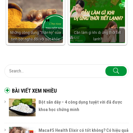
Những công dụng “thần kỳ” của
Cần làm gì khi dị ứng thời tiết
tinh bột nghệ đối với sức khỏe
lạnh?
BÀI VIẾT XEM NHIỀU
Bột sắn dây – 4 công dụng tuyệt vời đã được
khoa học chứng minh
Maca#5 Health Elixir có tốt không? Có hiệu quả