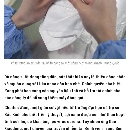
Khẩu trang KN 95 trên tay nhân công tại một công ty ở Trùng Khánh, Trung Quốc
Dù năng suất đang tăng dần, nút thắt hiện nay là thiếu công nhân
và nguồn cung vật liệu nano còn hạn chế. Chính quyền cho biết
đang phối hợp cung cấp nguyên liệu thô và hỗ trợ tài chính cho
các công ty để bổ sung thêm máy đóng gói.
Charles Wang, một giáo sư vật liệu từ trường đại học có trụ sở
Bắc Kinh cho biết trên lý thuyết, sợi nano được coi như than hoạt
tính cỡ nhỏ, có khả năng lọc virus corona. Tuy nhiên ông Gao
Xiaodong, một chuyên gia truyền nhiễm tại Bệnh viện Trung Sơn,