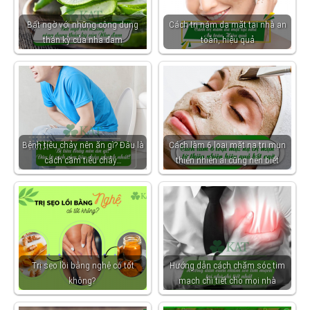
Bất ngờ với những công dụng
Cách trị nám da mặt tại nhà an
thần kỳ của nha đam
toàn, hiệu quả
Bệnh tiêu chảy nên ăn gì? Đâu là
Cách làm 6 loại mặt nạ trị mụn
cách cầm tiêu chảy…
thiên nhiên ai cũng nên biết
Trị sẹo lồi bằng nghệ có tốt
Hướng dẫn cách chăm sóc tim
không?
mạch chi tiết cho mọi nhà