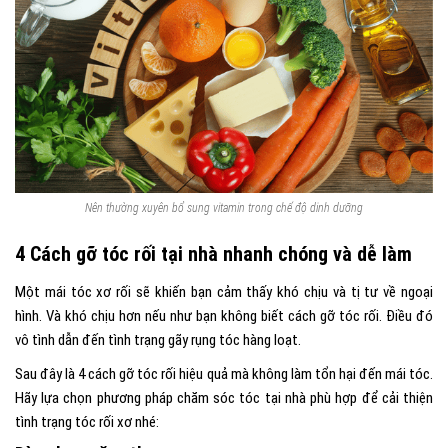
Nên thường xuyên bổ sung vitamin trong chế độ dinh dưỡng
4 Cách gỡ tóc rối tại nhà nhanh chóng và dễ làm
Một mái tóc xơ rối sẽ khiến bạn cảm thấy khó chịu và tị tư về ngoại
hình. Và khó chịu hơn nếu như bạn không biết cách gỡ tóc rối. Điều đó
vô tình dẫn đến tình trạng gãy rụng tóc hàng loạt.
Sau đây là 4 cách gỡ tóc rối hiệu quả mà không làm tổn hại đến mái tóc.
Hãy lựa chọn phương pháp chăm sóc tóc tại nhà phù hợp để cải thiện
tình trạng tóc rối xơ nhé: