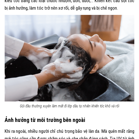
kiểu tóc bằng các loại thuốc nhuộm, uốn, duỗi,… Khiến kết cấu sợi tóc
bị ảnh hưởng, làm tóc trở nên xơ rối, dễ gãy rụng và bị chẻ ngọn.
Gội đầu thường xuyên làm mất đi lớp dầu tự nhiên khiến tóc khô và rối
Ảnh hưởng từ môi trường bên ngoài
Khi ra ngoài, nhiều người chỉ chú trọng bảo vệ làn da. Mà quên mất rằng
mái tóc cũng cần được chăm sóc và che chắn đúng cách. Tia UV từ ánh