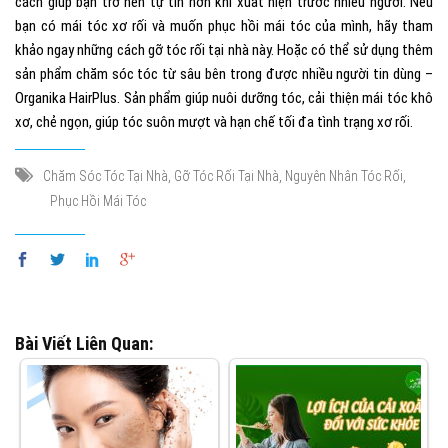
cách giúp bạn trở nên tự tin hơn khi xuất hiện trước nhiều người. Nếu
bạn có mái tóc xơ rối và muốn phục hồi mái tóc của mình, hãy tham
khảo ngay những cách
gỡ tóc rối tại nhà này.
Hoặc có thể sử dụng thêm
sản phẩm chăm sóc tóc từ sâu bên trong được nhiều người tin dùng –
Organika HairPlus
. Sản phẩm giúp nuôi dưỡng tóc, cải thiện mái tóc khô
xơ, chẻ ngọn, giúp tóc suôn mượt và hạn chế tối đa tình trạng xơ rối.
,
,
,
Chăm Sóc Tóc Tại Nhà
Gỡ Tóc Rối Tại Nhà
Nguyên Nhân Tóc Rối
Phục Hồi Mái Tóc
Bài Viết Liên Quan: