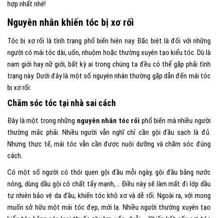
hợp nhất nhé!
Nguyên nhân khiến tóc bị xơ rối
Tóc bị xơ rối là tình trạng phổ biến hiện nay. Đặc biệt là đối với những
người có mái tóc dài, uốn, nhuộm hoặc thường xuyên tạo kiểu tóc. Dù là
nam giới hay nữ giới, bất kỳ ai trong chúng ta đều có thể gặp phải tình
trạng này. Dưới đây là một số nguyên nhân thường gặp dẫn đến mái tóc
bị xơ rối:
Chăm sóc tóc tại nhà sai cách
Đây là một trong những
nguyên nhân tóc rối
phổ biến mà nhiều người
thường mắc phải. Nhiều người vẫn nghĩ chỉ cần gội đầu sạch là đủ.
Nhưng thực tế, mái tóc vẫn cần được nuôi dưỡng và chăm sóc đúng
cách.
Có một số người có thói quen gội đầu mỗi ngày, gội đầu bằng nước
nóng, dùng dầu gội có chất tẩy mạnh,… Điều này sẽ làm mất đi lớp dầu
tự nhiên bảo vệ da đầu, khiến tóc khô xơ và dễ rối. Ngoài ra, với mong
muốn sở hữu một mái tóc đẹp, mới lạ. Nhiều người thường xuyên tạo