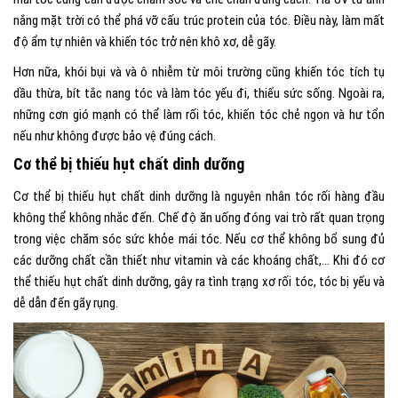
nắng mặt trời có thể phá vỡ cấu trúc protein của tóc. Điều này, làm mất
độ ẩm tự nhiên và khiến tóc trở nên khô xơ, dễ gãy.
Hơn nữa, khói bụi và và ô nhiễm từ môi trường cũng khiến tóc tích tụ
dầu thừa, bít tắc nang tóc và làm tóc yếu đi, thiếu sức sống. Ngoài ra,
những cơn gió mạnh có thể làm rối tóc, khiến tóc chẻ ngọn và hư tổn
nếu như không được bảo vệ đúng cách.
Cơ thể bị thiếu hụt chất dinh dưỡng
Cơ thể bị thiếu hụt chất dinh dưỡng là nguyên nhân tóc rối hàng đầu
không thể không nhắc đến. Chế độ ăn uống đóng vai trò rất quan trọng
trong việc chăm sóc sức khỏe mái tóc. Nếu cơ thể không bổ sung đủ
các dưỡng chất cần thiết như vitamin và các khoáng chất,… Khi đó cơ
thể thiếu hụt chất dinh dưỡng, gây ra tình trạng xơ rối tóc, tóc bị yếu và
dễ dẫn đến gãy rụng.