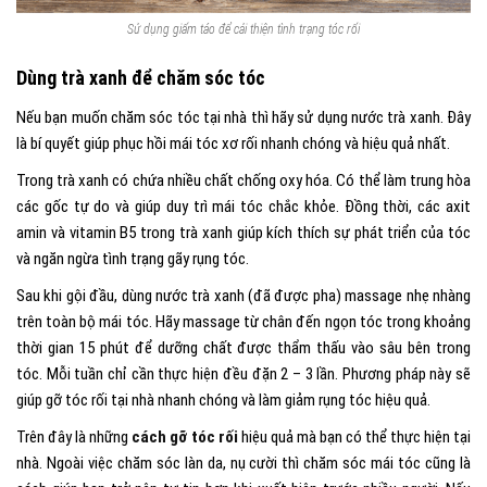
Sử dụng giấm táo để cải thiện tình trạng tóc rối
Dùng trà xanh để chăm sóc tóc
Nếu bạn muốn chăm sóc tóc tại nhà thì hãy sử dụng nước trà xanh. Đây
là bí quyết giúp phục hồi mái tóc xơ rối nhanh chóng và hiệu quả nhất.
Trong trà xanh có chứa nhiều chất chống oxy hóa. Có thể làm trung hòa
các gốc tự do và giúp duy trì mái tóc chắc khỏe. Đồng thời, các axit
amin và vitamin B5 trong trà xanh giúp kích thích sự phát triển của tóc
và ngăn ngừa tình trạng gãy rụng tóc.
Sau khi gội đầu, dùng nước trà xanh (đã được pha) massage nhẹ nhàng
trên toàn bộ mái tóc. Hãy massage từ chân đến ngọn tóc trong khoảng
thời gian 15 phút để dưỡng chất được thẩm thấu vào sâu bên trong
tóc. Mỗi tuần chỉ cần thực hiện đều đặn 2 – 3 lần. Phương pháp này sẽ
giúp gỡ tóc rối tại nhà nhanh chóng và làm giảm rụng tóc hiệu quả.
Trên đây là những
cách gỡ tóc rối
hiệu quả mà bạn có thể thực hiện tại
nhà. Ngoài việc chăm sóc làn da, nụ cười thì chăm sóc mái tóc cũng là