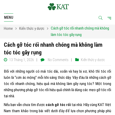
MENU
Cách gỡ tóc rối nhanh chóng mà không
Home
Kiến thức y dược
làm tóc tóc gãy rụng
Cách gỡ tóc rối nhanh chóng mà không làm
tóc tóc gãy rụng
13 Tháng 1, 2026
No Comments
Kiến thức y dược
Đối với những người có mái tóc dài, xoăn và hay bị xơ, khô thì tóc rối
luôn là “cơn ác mộng” mỗi khi sáng thức dậy. Vậy đâu là những cách gỡ
tóc rối nhanh chóng, hiệu quả mà không làm gãy rụng tóc? Một trong
những phương pháp gỡ tóc rối hiệu quả chính là dùng các mẹo gỡ tóc rối
tại nhà.
Nếu bạn vẫn chưa tìm được
cách gỡ tóc rối
tại nhà. Hãy cùng KAT Việt
Nam tham khảo trong bài viết dưới đây để lựa chọn phương pháp phù