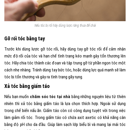
Nếu tóc bị rối hãy dùng lược răng thưa để chải
Gỡ rối tóc bằng tay
Trước khi dùng lược gỡ tóc rối, hãy dùng tay gỡ tóc rối để
cảm nhận
mức độ rối của tóc và hạn chế tình trạng kéo mạnh gây tổn thương lên
tóc. Hãy chia tóc thành các đoạn và tập trung gỡ từ phần ngọn tóc một
cách nhẹ nhàng. Tránh dùng tay bức tóc, hoặc dùng lực quá mạnh sẽ làm
tóc bị tổn thương và gây ra tình trạng gãy rụng.
Xả tóc bằng giấm táo
Nếu bạn muốn
chăm sóc tóc tại nhà
bằng những nguyên liệu từ thiên
nhiên thì xả tóc bằng giấm táo là lựa chọn thích hợp. Ngoài sử dụng
trong chế biến nấu ăn. Giấm táo còn có công dụng tuyệt vời trong việc
làm giảm rối tóc. Trong giấm táo có chứa axit axetic có khả năng cân
bằng độ pH cho da đầu. Giúp làm sạch lớp biểu bì và mang lại mái tóc