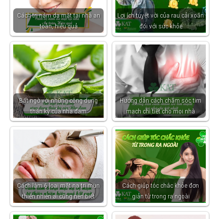
Cách trị nám da mặt tại nhà an
Lợi ích tuyệt vời của rau cải xoăn
toàn, hiệu quả
đối với sức khỏe
Bất ngờ với những công dụng
Hướng dẫn cách chăm sóc tim
thần kỳ của nha đam
mạch chi tiết cho mọi nhà
Cách làm 6 loại mặt nạ trị mụn
Cách giúp tóc chắc khỏe đơn
thiên nhiên ai cũng nên biết
giản từ trong ra ngoài