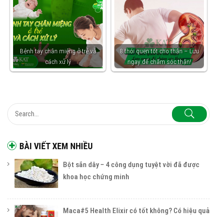
Bệnh tay chân miệng ở trẻ và
8 thói quen tốt cho thận – Lưu
cách xử lý
ngay để chăm sóc thận!
BÀI VIẾT XEM NHIỀU
Bột sắn dây – 4 công dụng tuyệt vời đã được
khoa học chứng minh
Maca#5 Health Elixir có tốt không? Có hiệu quả