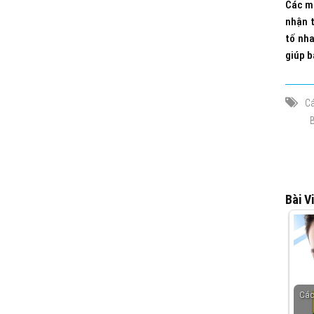
Các mó
nhận 
tố nha
giúp b
Cá
B
Bài V
Các