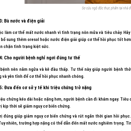
Sơ cứu ngộ độc thực phẩm tại nhà 
3: Bù nước và điện giải
c làm cơ thể mất nước nhanh vì tình trạng nôn mửa và tiêu chảy. Hã
 bổ sung thêm oresol hoặc nước điện giải giúp cơ thể hồi phục tốt h
n chặn tình trạng kiệt sức.
4: Cho người bệnh nghỉ ngơi đúng tư thế
 bệnh nên nằm ngửa và kê đầu thấp. Tư thế này giúp người bệnh thở 
 và yên tĩnh để cơ thể hồi phục nhanh chóng.
5: Đưa đến cơ sở y tế khi triệu chứng trở nặng
iệu chứng kéo dài hoặc nặng hơn, người bệnh cần đi khám ngay. Tiêu c
rị kịp thời sẽ giảm nguy cơ biến chứng.
rị đúng giúp giảm nguy cơ biến chứng và rút ngắn thời gian hồi phục
Tuy nhiên, trường hợp nặng có thể dẫn đến mất nước nghiêm trọng. Tì