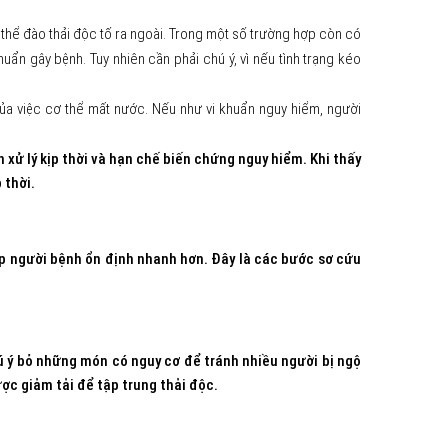
cơ thể đào thải độc tố ra ngoài. Trong một số trường hợp còn có
uẩn gây bệnh. Tuy nhiên cần phải chú ý, vì nếu tình trạng kéo
của việc cơ thể mất nước. Nếu như vi khuẩn nguy hiểm, người
xử lý kịp thời và hạn chế biến chứng nguy hiểm. Khi thấy
 thời.
giúp người bệnh ổn định nhanh hơn. Đây là các bước sơ cứu
ú ý bỏ những món có nguy cơ để tránh nhiều người bị ngộ
ợc giảm tải để tập trung thải độc.