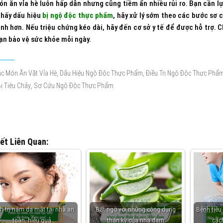
n ăn vỉa hè luôn hấp dẫn nhưng cũng tiềm ẩn nhiều rủi ro. Bạn cần l
thấy dấu hiệu
bị ngộ độc thực phẩm
, hãy xử lý sớm theo các bước sơ 
nh hơn. Nếu triệu chứng kéo dài, hãy đến cơ sở y tế để được hỗ trợ.
C
ạn bảo vệ sức khỏe mỗi ngày.
,
,
c Món Ăn Vặt Vỉa Hè
Dấu Hiệu Ngộ Độc Thực Phẩm
Điều Trị Ngộ Độc Thực Phẩ
,
ị Tiêu Chảy
Sơ Cứu Ngộ Độc Thực Phẩm
iết Liên Quan:
h trị nám da mặt tại nhà an
Bất ngờ với những công dụng
Bệnh tiêu
toàn, hiệu quả
thần kỳ của nha đam
các