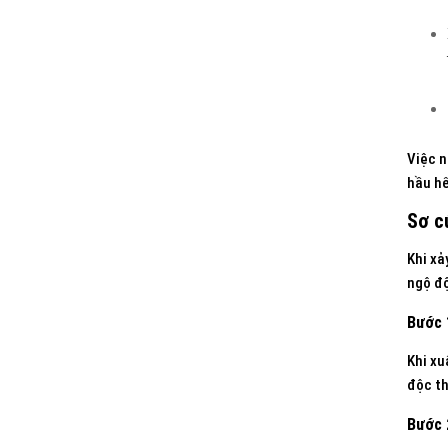
Việc n
hầu hế
Sơ c
Khi xả
ngộ đ
Bước 
Khi xu
độc th
Bước 