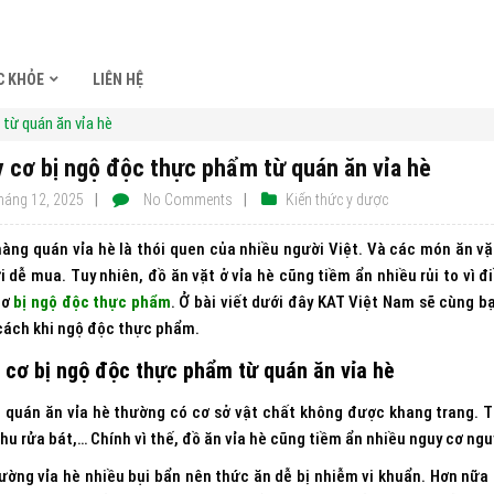
C KHỎE
LIÊN HỆ
từ quán ăn vỉa hè
 cơ bị ngộ độc thực phẩm từ quán ăn vỉa hè
háng 12, 2025
No Comments
Kiến thức y dược
hàng quán vỉa hè là thói quen của nhiều người Việt. Và các món ăn vặ
ợi dễ mua. Tuy nhiên, đồ ăn vặt ở vỉa hè cũng tiềm ẩn nhiều rủi to vì
cơ
bị ngộ độc thực phẩm
. Ở bài viết dưới đây KAT Việt Nam sẽ cùng b
cách khi ngộ độc thực phẩm.
 cơ bị ngộ độc thực phẩm từ quán ăn vỉa hè
 quán ăn vỉa hè thường có cơ sở vật chất không được khang trang. T
khu rửa bát,… Chính vì thế, đồ ăn vỉa hè cũng tiềm ẩn nhiều nguy cơ ng
ường vỉa hè nhiều bụi bẩn nên thức ăn dễ bị nhiễm vi khuẩn. Hơn nữa 