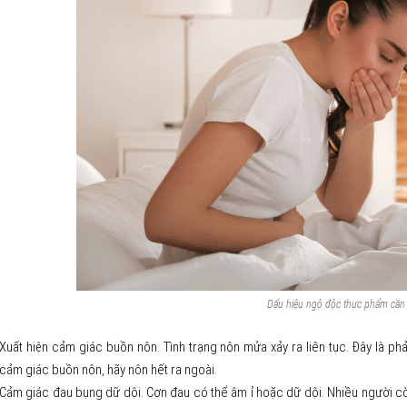
Dấu hiệu ngộ độc thực phẩm cần
Xuất hiện cảm giác buồn nôn. Tình trạng nôn mửa xảy ra liên tục. Đây là ph
cảm giác buồn nôn, hãy nôn hết ra ngoài.
Cảm giác đau bụng dữ dội. Cơn đau có thể âm ỉ hoặc dữ dội. Nhiều người cò