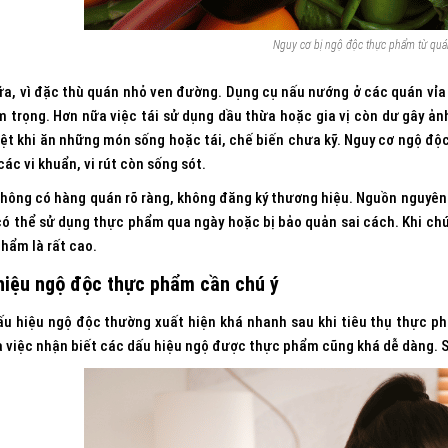
Nguy cơ bị ngộ độc thực phẩm từ quán
a, vì đặc thù quán nhỏ ven đường. Dụng cụ nấu nướng ở các quán vỉa 
 trọng. Hơn nữa việc tái sử dụng dầu thừa hoặc gia vị còn dư gây ản
ệt khi ăn những món sống hoặc tái, chế biến chưa kỹ. Nguy cơ ngộ độc
các vi khuẩn, vi rút còn sống sót.
không có hàng quán rõ ràng, không đăng ký thương hiệu. Nguồn nguyên 
ó thể sử dụng thực phẩm qua ngày hoặc bị bảo quản sai cách. Khi chú
hẩm là rất cao.
hiệu ngộ độc thực phẩm cần chú ý
ấu hiệu ngộ độc thường xuất hiện khá nhanh sau khi tiêu thụ thực p
à việc nhận biết các dấu hiệu ngộ được thực phẩm cũng khá dễ dàng. S