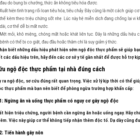
đau do bụng bị chướng, thức ăn không tiêu hóa được.
Xuất hiện tình trạng rối loạn tiêu hóa, tiêu chảy. Đây cũng là một cách giúp 
thể kèm theo triệu chứng sốt nhẹ. Lúc này hệ miễn dịch đang chống lại vi kh
dài, cơ thể dễ bị mất nước.
Mệt mỏi, khô miệng, chóng mặt hoặc khát liên tục. Đây là những dấu hiệu 
bệnh có thể bị co giật, đau đầu hoặc thậm chí là suy giảm ý thức.
hận biết những dấu hiệu phát hiện sớm ngộ độc thực phẩm sẽ giúp bạn 
t các dấu hiệu trên, hãy đến các cơ sở y tế gần nhất để được hỗ trợ kịp
ứu ngộ độc thực phẩm tại nhà đúng cách
y ra ngộ độc, sơ cứu đúng rất quan trọng. Việc xử lý kịp thời có thể 
ộc thực phẩm mà bạn nên biết để phòng ngừa trường hợp khẩn cấp:
1: Ngừng ăn và uống thực phẩm có nguy cơ gây ngộ độc
ất hiện triệu chứng, người bệnh cần ngừng ăn hoặc uống ngay. Hãy ch
êm. Việc này giúp cơ thể không tiếp nhận thêm độc tố. Dạ dày cũng đư
2: Tiến hành gây nôn