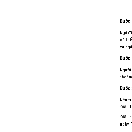
Bước 
Ngộ độ
có thể
và ngă
Bước 
Người
thoáng
Bước 
Nếu tr
Điều t
Điều t
ngày. 