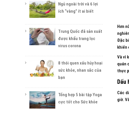
Ngủ ngoài trời và 6 lợi
ích “vàng” ít ai biết
Hơn nữ
Trung Quốc đã sản xuất
nghiêm
được khẩu trang lọc
Đặc bi
virus corona
khiến 
Và vì 
8 thói quen xấu hủy hoại
quán c
sức khỏe, nhan sắc của
thực p
bạn
Dấu 
Các d
Tổng hợp 5 bài tập Yoga
giờ. V
cực tốt cho Sức khỏe