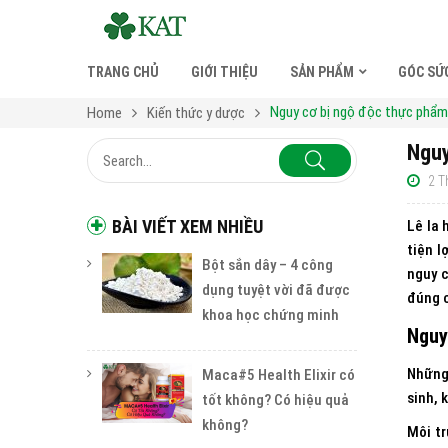
TRANG CHỦ
GIỚI THIỆU
SẢN PHẨM
GÓC SỨ
Nguy cơ bị ngộ độc thực phẩm 
Home
Kiến thức y dược
Nguy
2 T
BÀI VIẾT XEM NHIỀU
Lê la 
tiện l
Bột sắn dây – 4 công
nguy 
dụng tuyệt vời đã được
đúng 
khoa học chứng minh
Nguy
Những
Maca#5 Health Elixir có
sinh, 
tốt không? Có hiệu quả
không?
Môi tr