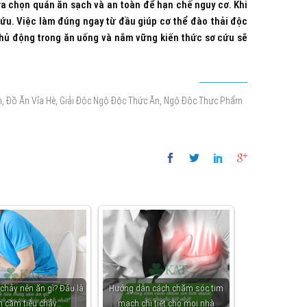
ựa chọn quán ăn sạch và an toàn để hạn chế nguy cơ.
Khi
cứu. Việc làm đúng ngay từ đầu giúp cơ thể đào thải độc
hủ động trong ăn uống và nắm vững kiến thức sơ cứu sẽ
,
,
,
m
Đồ Ăn Vỉa Hè
Giải Độc Ngộ Độc Thức Ăn
Ngộ Độc Thực Phẩm
 chảy nên ăn gì? Đâu là
Hướng dẫn cách chăm sóc tim
h cầm tiêu chảy…
mạch chi tiết cho mọi nhà