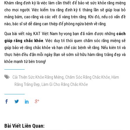
Khám răng định kỳ là việc làm cần thiết để bảo vệ sức khỏe răng miệng
cho mọi người. Việc kiểm tra răng định kỳ 6 tháng lần sẽ giúp loại bỏ
mảng bám, cao răng và các vết ố vàng trên răng. Khi đó, nếu có vấn đề
nào, bác sĩ sẽ dễ dàng can thiệp để phòng ngừa bệnh về răng.
Qua bài viết này, KAT Việt Nam hy vọng bạn đã nắm được những
cách
giúp răng chắc khỏe
. Việc duy trì thói quen chăm sóc răng miệng sẽ
giúp bảo vệ răng chắc khỏe và hạn chế các bệnh về răng. Nếu kiên trì và
thực hiện đều đặn mỗi ngày. Bạn sẽ sớm sở hữu hàm răng trắng đẹp và
khỏe mạnh từ bên trong!
,
,
Cải Thiện Sức Khỏe Răng Miệng
Chăm Sóc Răng Chắc Khỏe
Hàm
,
Răng Trắng Đẹp
Làm Gì Cho Răng Chắc Khỏe
Bài Viết Liên Quan: