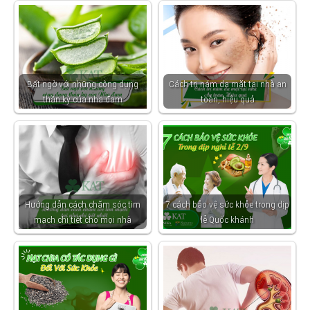
Bất ngờ với những công dụng
Cách trị nám da mặt tại nhà an
thần kỳ của nha đam
toàn, hiệu quả
Hướng dẫn cách chăm sóc tim
7 cách bảo vệ sức khỏe trong dịp
mạch chi tiết cho mọi nhà
lễ Quốc khánh