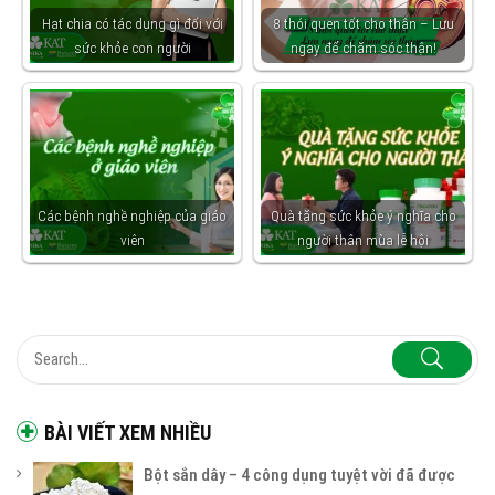
Hạt chia có tác dụng gì đối với
8 thói quen tốt cho thận – Lưu
sức khỏe con người
ngay để chăm sóc thận!
Các bệnh nghề nghiệp của giáo
Quà tặng sức khỏe ý nghĩa cho
viên
người thân mùa lễ hội
BÀI VIẾT XEM NHIỀU
Bột sắn dây – 4 công dụng tuyệt vời đã được