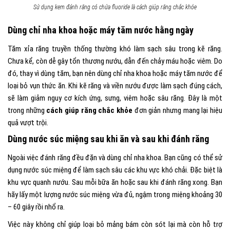
Sử dụng kem đánh răng có chứa fluoride là cách giúp răng chắc khỏe
Dùng chỉ nha khoa hoặc máy tăm nước hằng ngày
Tăm xỉa răng truyền thống thường khó làm sạch sâu trong kẽ răng.
Chưa kể, còn dễ gây tổn thương nướu, dẫn đến chảy máu hoặc viêm. Do
đó, thay vì dùng tăm, bạn nên dùng chỉ nha khoa hoặc máy tăm nước để
loại bỏ vụn thức ăn. Khi kẽ răng và viền nướu được làm sạch đúng cách,
sẽ làm giảm nguy cơ kích ứng, sưng, viêm hoặc sâu răng. Đây là một
trong những
cách giúp răng chắc khỏe
đơn giản nhưng mang lại hiệu
quả vượt trội.
Dùng nước súc miệng sau khi ăn và sau khi đánh răng
Ngoài việc đánh răng đều đặn và dùng chỉ nha khoa. Bạn cũng có thể sử
dụng nước súc miệng để làm sạch sâu các khu vực khó chải. Đặc biệt là
khu vực quanh nướu. Sau mỗi bữa ăn hoặc sau khi đánh răng xong. Bạn
hãy lấy một lượng nước súc miệng vừa đủ, ngậm trong miệng khoảng 30
– 60 giây rồi nhổ ra.
Việc này không chỉ giúp loại bỏ mảng bám còn sót lại mà còn hỗ trợ