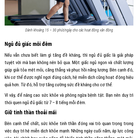
Dành khoảng 15 – 30 phút/ngày cho các hoạt động vận động
Ngủ đủ giấc mỗi đêm
Nếu vẫn chưa biết làm gì tăng đề kháng, thì ngủ đủ giấc là giải pháp
tuyệt vời mà bạn không nên bỏ qua. Một giấc ngủ ngon và chất lượng
giúp giải tỏa mệt mỏi, căng thẳng và phục hồi năng lượng. Bên cạnh đó,
khi cơ thể được nghỉ ngơi đúng cách, hệ miễn dịch cũng hoạt động hiệu
quả hơn. Từ đó, hỗ trợ tăng cường sức đề kháng cho cơ thể.
Vì vậy, để nâng cao sức khỏe và phòng ngừa bệnh tật. Bạn nên duy trì
thói quen ngủ đủ giấc từ 7 – 8 tiếng mỗi đêm.
Giữ tinh thần thoải mái
Bên cạnh thể chất, sức khỏe tinh thần đóng vai trò quan trọng trong
việc duy trì hệ miễn dịch khỏe mạnh. Những ngày cuối năm, áp lực công