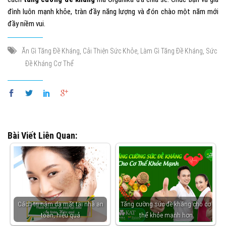
đình luôn mạnh khỏe, tràn đầy năng lượng và đón chào một năm mới
đầy niềm vui.
,
,
,
Ăn Gì Tăng Đề Kháng
Cải Thiện Sức Khỏe
Làm Gì Tăng Đề Kháng
Sức
Đề Kháng Cơ Thể
Bài Viết Liên Quan:
Cách trị nám da mặt tại nhà an
Tăng cường sức đề kháng cho cơ
toàn, hiệu quả
thể khỏe mạnh hơn