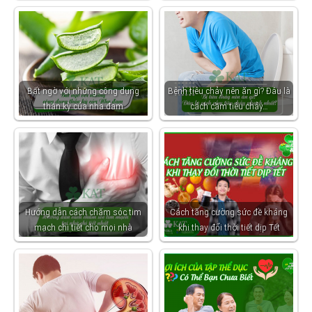
Bất ngờ với những công dụng
Bệnh tiêu chảy nên ăn gì? Đâu là
thần kỳ của nha đam
cách cầm tiêu chảy…
Hướng dẫn cách chăm sóc tim
Cách tăng cường sức đề kháng
mạch chi tiết cho mọi nhà
khi thay đổi thời tiết dịp Tết