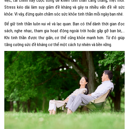
việc, tài chính hay cuộc sống dễ khiến tinh thần căng thẳng, mệt mỏi.
Stress kéo dài làm suy giảm đề kháng và gây ra nhiều vấn đề về sức
khỏe. Vì vậy, đừng quên chăm sóc sức khỏe tinh thần mỗi ngày bạn nhé.
Để giữ tinh thần luôn vui vẻ và lạc quan. Bạn có thể dành thời gian đọc
sách, nghe nhạc, tham gia hoạt động ngoài trời hoặc gặp gỡ bạn bè,…
Khi tinh thần được thư giãn, cơ thể cũng khỏe mạnh hơn. Từ đó giúp
tăng cường sức đề kháng cơ thể một cách tự nhiên và bền vững.