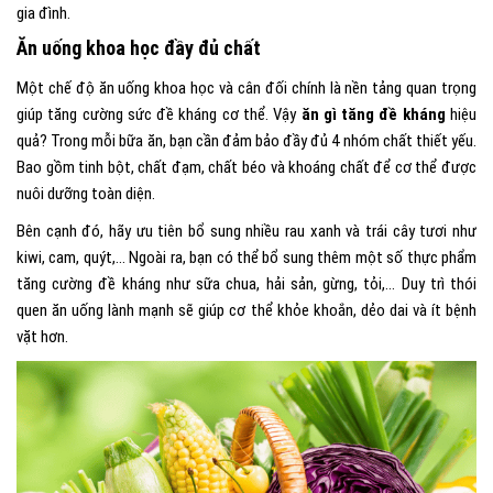
gia đình.
Ăn uống khoa học đầy đủ chất
Một chế độ ăn uống khoa học và cân đối chính là nền tảng quan trọng
giúp tăng cường sức đề kháng cơ thể. Vậy
ăn gì tăng đề kháng
hiệu
quả? Trong mỗi bữa ăn, bạn cần đảm bảo đầy đủ 4 nhóm chất thiết yếu.
Bao gồm tinh bột, chất đạm, chất béo và khoáng chất để cơ thể được
nuôi dưỡng toàn diện.
Bên cạnh đó, hãy ưu tiên bổ sung nhiều rau xanh và trái cây tươi như
kiwi, cam, quýt,… Ngoài ra, bạn có thể bổ sung thêm một số thực phẩm
tăng cường đề kháng như sữa chua, hải sản, gừng, tỏi,… Duy trì thói
quen ăn uống lành mạnh sẽ giúp cơ thể khỏe khoắn, dẻo dai và ít bệnh
vặt hơn.