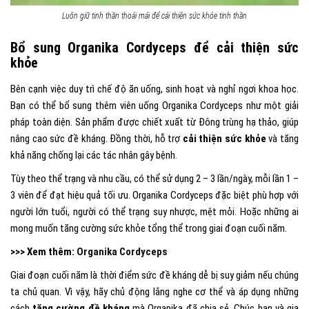
Luôn giữ tinh thần thoải mái để cải thiện sức khỏe tinh thần
Bổ sung Organika Cordyceps để cải thiện sức
khỏe
Bên cạnh việc duy trì chế độ ăn uống, sinh hoạt và nghỉ ngơi khoa học.
Bạn có thể bổ sung thêm viên uống Organika Cordyceps như một giải
pháp toàn diện. Sản phẩm được chiết xuất từ Đông trùng hạ thảo, giúp
nâng cao sức đề kháng. Đồng thời, hỗ trợ
cải thiện sức khỏe
và tăng
khả năng chống lại các tác nhân gây bệnh.
Tùy theo thể trạng và nhu cầu, có thể sử dụng 2 – 3 lần/ngày, mỗi lần 1 –
3 viên để đạt hiệu quả tối ưu. Organika Cordyceps đặc biệt phù hợp với
người lớn tuổi, người có thể trạng suy nhược, mệt mỏi. Hoặc những ai
mong muốn tăng cường sức khỏe tổng thể trong giai đoạn cuối năm.
>>> Xem thêm:
Organika Cordyceps
Giai đoạn cuối năm là thời điểm sức đề kháng dễ bị suy giảm nếu chúng
ta chủ quan. Vì vậy, hãy chủ động lắng nghe cơ thể và áp dụng những
cách
tăng cường đề kháng
mà Organika đã chia sẻ. Chúc bạn và gia