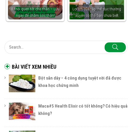
8 thói quen tốt cho thận – Lưu
Lợi ích của tập thể dục thường
ngay để chăm sóc thận!
xuyên có thể bạn chưa biết
BÀI VIẾT XEM NHIỀU
Bột sắn dây – 4 công dụng tuyệt vời đã được
khoa học chứng minh
Maca#5 Health Elixir có tốt không? Có hiệu quả
không?