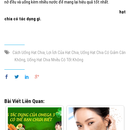
nở đều và uống kèm nhiều nước để mang lại hiệu quả tốt nhất.
Hy vọng qua bài viết này, bạn đã có được lời giải đáp cho câu hỏi
hạt
chia có tác dụng gì.
Với hàm lượng dinh dưỡng dồi dào, hạt chia mang
lại nhiều ích tốt cho sức khỏe. Việc sử dụng hạt chia đúng cách và vừa
phải sẽ giúp bạn duy trì một lối sống lành mạnh. Vì thế, hãy thường
xuyên bổ sung hạt chia trong thực đơn hằng ngày bạn nhé.
,
,
Cách Uống Hạt Chia
Lợi Ích Của Hạt Chia
Uống Hạt Chia Có Giảm Cân
,
Không
Uống Hạt Chia Nhiều Có Tốt Không
Bài Viết Liên Quan: