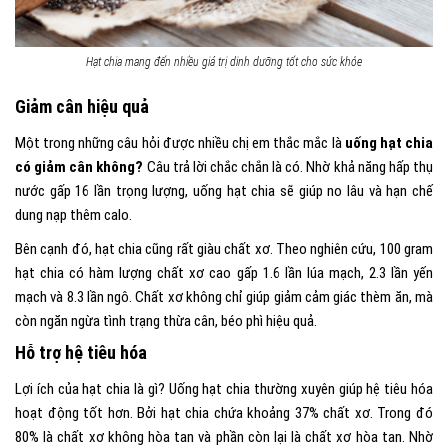
Hạt chia mang đến nhiều giá trị dinh dưỡng tốt cho sức khỏe
Giảm cân hiệu quả
Một trong những câu hỏi được nhiều chị em thắc mắc là
uống hạt chia
có giảm cân không?
Câu trả lời chắc chắn là có. Nhờ khả năng hấp thụ
nước gấp 16 lần trọng lượng, uống hạt chia sẽ giúp no lâu và hạn chế
dung nạp thêm calo.
Bên cạnh đó, hạt chia cũng rất giàu chất xơ. Theo nghiên cứu, 100 gram
hạt chia có hàm lượng chất xơ cao gấp 1.6 lần lúa mạch, 2.3 lần yến
mạch và 8.3 lần ngô. Chất xơ không chỉ giúp giảm cảm giác thèm ăn, mà
còn ngăn ngừa tình trạng thừa cân, béo phì hiệu quả.
Hỗ trợ hệ tiêu hóa
Lợi ích của hạt chia là gì? Uống hạt chia thường xuyên giúp hệ tiêu hóa
hoạt động tốt hơn. Bởi hạt chia chứa khoảng 37% chất xơ. Trong đó
80% là chất xơ không hòa tan và phần còn lại là chất xơ hòa tan. Nhờ