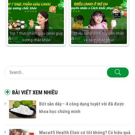
Top 7 thực phẩm giàu canxi giúp
Thiếu canxi ở trẻ: Nguyên nhân
xương chắc khỏe
và cách khắc phục
BÀI VIẾT XEM NHIỀU
Bột sắn dây – 4 công dụng tuyệt vời đã được
khoa học chứng minh
Maca#5 Health Elixir có tốt không? Có hiệu quả