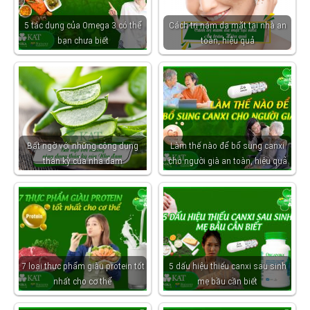
5 tác dụng của Omega 3 có thể
Cách trị nám da mặt tại nhà an
bạn chưa biết
toàn, hiệu quả
Bất ngờ với những công dụng
Làm thế nào để bổ sung canxi
thần kỳ của nha đam
cho người già an toàn, hiệu quả
7 loại thực phẩm giàu protein tốt
5 dấu hiệu thiếu canxi sau sinh
nhất cho cơ thể
mẹ bầu cần biết