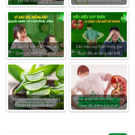
kéo dài hơn nam giới?
cat-dua-leo-thanh-lat-mong
Vì sao trẻ biếng ăn? Nguyên
Dấu hiệu suy thận trong giai
nhân và cách khắc phục
đoạn đầu ai cũng cần biết
Bất ngờ với những công dụng
8 thói quen tốt cho thận – Lưu
thần kỳ của nha đam
ngay để chăm sóc thận!