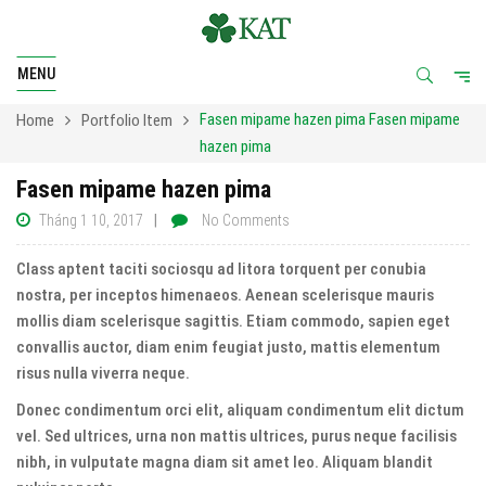
MENU
Fasen mipame hazen pima
Fasen mipame
Home
Portfolio Item
hazen pima
Fasen mipame hazen pima
Tháng 1 10, 2017
No Comments
Class aptent taciti sociosqu ad litora torquent per conubia
nostra, per inceptos himenaeos. Aenean scelerisque mauris
mollis diam scelerisque sagittis. Etiam commodo, sapien eget
convallis auctor, diam enim feugiat justo, mattis elementum
risus nulla viverra neque.
Donec condimentum orci elit, aliquam condimentum elit dictum
vel. Sed ultrices, urna non mattis ultrices, purus neque facilisis
nibh, in vulputate magna diam sit amet leo. Aliquam blandit