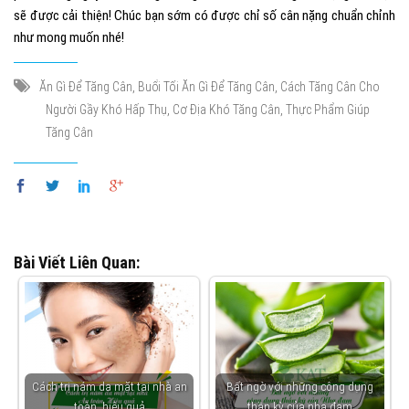
sẽ được cải thiện! Chúc bạn sớm có được chỉ số cân nặng chuẩn chỉnh
như mong muốn nhé!
,
,
Ăn Gì Để Tăng Cân
Buổi Tối Ăn Gì Để Tăng Cân
Cách Tăng Cân Cho
,
,
Người Gầy Khó Hấp Thụ
Cơ Địa Khó Tăng Cân
Thực Phẩm Giúp
Tăng Cân
Bài Viết Liên Quan:
Cách trị nám da mặt tại nhà an
Bất ngờ với những công dụng
toàn, hiệu quả
thần kỳ của nha đam