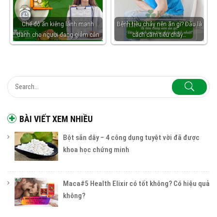
Chế độ ăn kiêng lành mạnh
Bệnh tiêu chảy nên ăn gì? Đâu là
dành cho người đang giảm cân
cách cầm tiêu chảy…
BÀI VIẾT XEM NHIỀU
Bột sắn dây – 4 công dụng tuyệt vời đã được
khoa học chứng minh
Maca#5 Health Elixir có tốt không? Có hiệu quả
không?