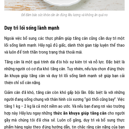
Để đảm bảo sức khỏe cần ăn đúng liều lượng và không ăn quá no
Duy trì lối sống lành mạnh
Ngoài việc bổ sung các thực phẩm giúp tăng cân cũng cần duy trì một
lối sống lành mạnh. Hãy ngủ đủ giấc, dành thời gian tập luyện thể thao
và luôn để tinh thần trong trạng thái thoải mái.
Tăng cân là một quá trình dài đòi hỏi sự kiên trì và nỗ lực. Đặc biệt là
những người có cơ địa khó tăng cân. Tuy nhiên, nếu lựa chọn đúng thức
ăn khuya giúp tăng cân và duy trì lối sống lành mạnh sẽ giúp bạn cải
thiện chỉ số cân nặng.
Giảm cân đã khó, tăng cân còn khó gấp bội lần. Đặc biệt là với những
người đang sống chung với thân hình còi xương “gió thổi cũng bay”. Việc
tăng 1 kg – 2 kg là cả một niềm ao ước. Và nếu bạn đang rơi vào trường
hợp này. Hãy lưu ngay những
thức ăn khuya giúp tăng cân
cho người
gầy mà chúng tôi đã chia sẻ. Luôn cố gắng, duy trì và bổ sung thực
phẩm hàng ngày theo đúng hướng dẫn, tin chắc rằng cân nặng của bạn