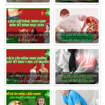
Cách giữ dáng thon gọn đón Tết
8 thói quen tốt cho thận – Lưu
Bính Ngọ 2026
ngay để chăm sóc thận!
Cách cân bằng dinh dưỡng ngày
Hướng dẫn cách chăm sóc tim
Tết theo y học cổ truyền
mạch chi tiết cho mọi nhà