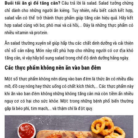
Buổi tối ăn gì để tăng cân?
Câu trả lời là salad. Salad tưởng chừng
chỉ dành cho những người ăn kiêng. Tuy nhiên, nếu biết cách kết hợp,
salad vẫn có thể trở thành thực phẩm giúp tăng cân hiệu quả. Hãy kết
hợp salad cùng với bơ, phô mai và cá hồi,… Đây là những thực phẩm có
nhiều vitamin và protein.
Ăn salad thường xuyên sẽ
giúp hấp thu các chất dinh dưỡng
và cải thiện
chỉ số cân nặng. Món này rất phù hợp cho những người có cơ địa khó
tăng cân, vì vậy hãy bổ sung salad trong chế độ dinh dưỡng hằng ngày.
Các thực phẩm không nên ăn vào ban đêm
Một số thực phẩm không nên dùng vào ban đêm là thức ăn có nhiều dầu
mỡ, đồ cay nóng hay thức uống có chất kích thích,… Các thực phẩm này
khi ăn vào ban đêm không những không tăng cân mà còn tiềm ẩn nhiều
nguy cơ có hại cho sức khỏe
. Một trong những bệnh phổ biến thường
gặp là béo phì, tim mạch,… và thậm chí là đột quỵ.