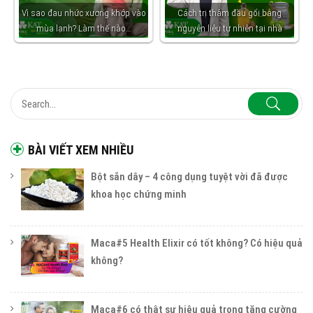
Vì sao đau nhức xương khớp vào
Cách trị thâm đầu gối bằng
mùa lạnh? Làm thế nào…
nguyên liệu tự nhiên tại nhà
BÀI VIẾT XEM NHIỀU
Bột sắn dây – 4 công dụng tuyệt vời đã được
khoa học chứng minh
Maca#5 Health Elixir có tốt không? Có hiệu quả
không?
Maca#6 có thật sự hiệu quả trong tăng cường