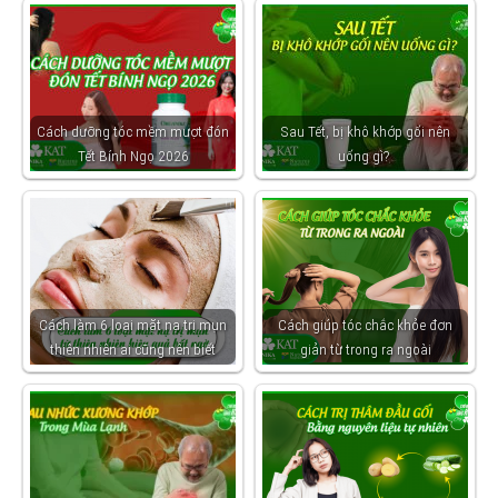
Cách dưỡng tóc mềm mượt đón
Sau Tết, bị khô khớp gối nên
Tết Bính Ngọ 2026
uống gì?
Cách làm 6 loại mặt nạ trị mụn
Cách giúp tóc chắc khỏe đơn
thiên nhiên ai cũng nên biết
giản từ trong ra ngoài