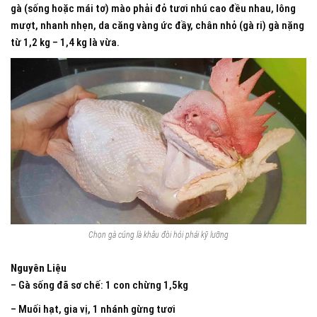
gà (sống hoặc mái tơ) mào phải đỏ tươi nhú cao đều nhau, lông
mượt, nhanh nhẹn, da căng vàng ức đầy, chân nhỏ (gà ri) gà nặng
từ 1,2 kg – 1,4 kg là vừa.
Chọn gà cúng là khâu đòi hỏi phải kỹ lưỡng
Nguyên Liệu
– Gà sống đã sơ chế: 1 con chừng 1,5kg
– Muối hạt, gia vị, 1 nhánh gừng tươi