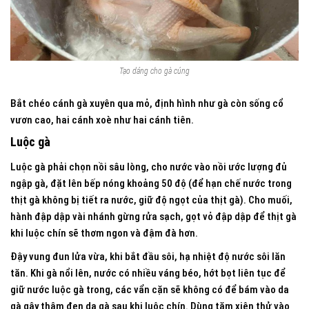
Tạo dáng cho gà cúng
Bắt chéo cánh gà xuyên qua mỏ, định hình như gà còn sống cổ
vươn cao, hai cánh xoè như hai cánh tiên.
Luộc gà
Luộc gà phải chọn nồi sâu lòng, cho nước vào nồi ước lượng đủ
ngập gà, đặt lên bếp nóng khoảng 50 độ (để hạn chế nước trong
thịt gà không bị tiết ra nước, giữ độ ngọt của thịt gà). Cho muối,
hành đập dập vài nhánh gừng rửa sạch, gọt vỏ đập dập để thịt gà
khi luộc chín sẽ thơm ngon và đậm đà hơn.
Đậy vung đun lửa vừa, khi bắt đầu sôi, hạ nhiệt độ nước sôi lăn
tăn. Khi gà nổi lên, nước có nhiều váng béo, hớt bọt liên tục để
giữ nước luộc gà trong, các vẩn cặn sẽ không có để bám vào da
gà gây thâm đen da gà sau khi luộc chín. Dùng tăm xiên thử vào