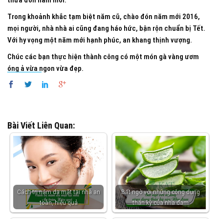
thừa đón năm mới.
Trong khoảnh khắc tạm biệt năm cũ, chào đón năm mới 2016,
mọi người, nhà nhà ai cũng đang háo hức, bận rộn chuẩn bị Tết.
Với hy vọng một năm mới hạnh phúc, an khang thịnh vượng.
Chúc các bạn thực hiện thành công có một món gà vàng ươm
óng ả vừa ngon vừa đẹp.
Bài Viết Liên Quan:
Cách trị nám da mặt tại nhà an
Bất ngờ với những công dụng
toàn, hiệu quả
thần kỳ của nha đam