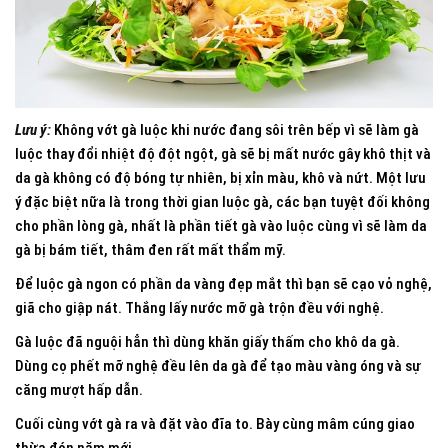
Lưu ý:
Không vớt gà luộc khi nước đang sôi trên bếp vì sẽ làm gà
luộc thay đổi nhiệt độ đột ngột, gà sẽ bị mất nước gây khô thịt và
da gà không có độ bóng tự nhiên, bị xỉn màu, khô và nứt. Một lưu
ý đặc biệt nữa là trong thời gian luộc gà, các bạn tuyệt đối không
cho phần lòng gà, nhất là phần tiết gà vào luộc cùng vì sẽ làm da
gà bị bám tiết, thâm đen rất mất thẩm mỹ.
Để luộc gà ngon có phần da vàng đẹp mắt thì bạn sẽ cạo vỏ nghệ,
giã cho giập nát. Thắng lấy nước mỡ gà trộn đều với nghệ.
Gà luộc đã nguội hẳn thì dùng khăn giấy thấm cho khô da gà.
Dùng cọ phết mỡ nghệ đều lên da gà để tạo màu vàng óng và sự
căng mượt hấp dẫn.
Cuối cùng vớt gà ra và đặt vào đĩa to. Bày cùng mâm cúng giao