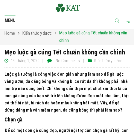
MENU
Mẹo luộc gà cúng Tết chuẩn không cần
Home
Kiến thức y dược
chỉnh
Mẹo luộc gà cúng Tết chuẩn không cần chỉnh
14 Tháng 1, 2020
No Comments
Kiến thức y dược
Luộc gà tưởng là công việc đơn giản nhưng làm sao để gà luộc
vàng ươm, da căng bóng và không bị co rút da thì không phải nhà
nội trợ nào cũng biết. Chỉ không cẩn thận một chút xíu thôi là cả
con gà cúng của bạn sẽ trở lên không được đẹp mắt cho lắm, thịt
có thể bị nát, bị rách da hoặc màu không bắt mắt. Vậy, để gà
đứng dáng mà vẫn mềm ngon, da căng bóng thì phải làm sao?
Chọn gà
Để có một con gà cúng đẹp, người nội trợ cần chọn gà rất kỹ: con