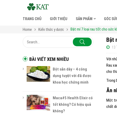
TRANG CHỦ
GIỚI THIỆU
SẢN PHẨM
GÓC SỨ
Bật mí 7 loại rau tốt cho sức 
Home
Kiến thức y dược
Bật 
13 
BÀI VIẾT XEM NHIỀU
Với nh
Rau xa
Bột sắn dây – 4 công
cho thấ
dụng tuyệt vời đã được
Trong 
khoa học chứng minh
Ăn n
Maca#5 Health Elixir có
Một tr
tốt không? Có hiệu quả
chất di
không?