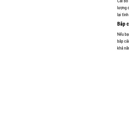
Cải bó
lượng 
lại tìn
Bắp c
Nếu bạ
bắp cả
khả nă