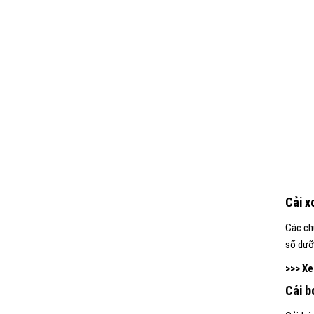
Cải x
Các ch
số dưỡn
>>> X
Cải b