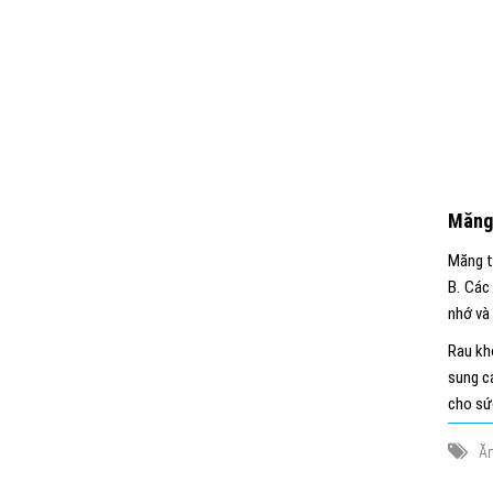
Măng
Măng t
B. Các
nhớ và 
Rau kh
sung c
cho sức
Ăn