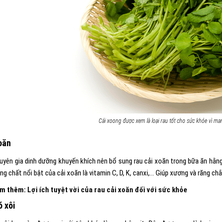
Cải xoong được xem là loại rau tốt cho sức khỏe vì ma
oăn
uyên gia dinh dưỡng khuyến khích nên bổ sung rau cải xoăn trong bữa ăn hằng
g chất nổi bật của cải xoăn là vitamin C, D, K, canxi,… Giúp xương và răng c
em thêm:
Lợi ích tuyệt vời của rau cải xoăn đối với sức khỏe
ó xôi