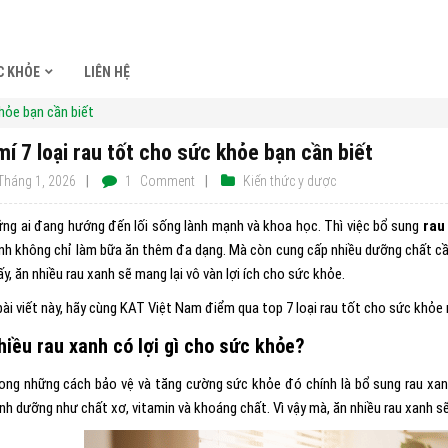
C KHỎE
LIÊN HỆ
khỏe bạn cần biết
mí 7 loại rau tốt cho sức khỏe bạn cần biết
Tháng 1, 2026
1
Comment
Kiến thức y dược
ững ai đang hướng đến lối sống lành mạnh và khoa học. Thì việc bổ sung
rau
nh không chỉ làm bữa ăn thêm đa dạng. Mà còn cung cấp nhiều dưỡng chất cần 
y, ăn nhiều rau xanh sẽ mang lại vô vàn lợi ích cho sức khỏe.
bài viết này, hãy cùng KAT Việt Nam điểm qua top 7 loại rau tốt cho sức khỏe 
hiều rau xanh có lợi gì cho sức khỏe?
ong những cách bảo vệ và tăng cường sức khỏe đó chính là bổ sung rau xa
nh dưỡng như chất xơ, vitamin và khoáng chất. Vì vậy mà, ăn nhiều rau xanh s