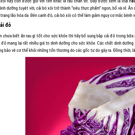
 xôi hay còn được gọi với tên khác là rau chân vịt. Đây được xem là loại
ra
dinh dưỡng tuyệt vời, cải bó xôi trở thành “siêu thực phẩm” ngon, bổ và rẻ. Ă
h trạng lão hóa da. Bên cạnh đó, cải bó xôi có thể làm giảm nguy cơ mắc bệnh 
ải đỏ
n chưa biết ăn rau gì tốt cho sức khỏe thì hãy bổ sung bắp cải đỏ trong bữa 
i đỏ mang lại rất nhiều giá trị dinh dưỡng cho sức khỏe. Các chất dinh dưỡng
ng bảo vệ cơ thể khỏi những tổn thương do các gốc tự do gây ra. Đồng thời, 