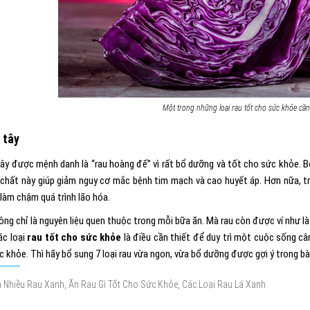
Một trong những loại rau tốt cho sức khỏe cần
 tây
ây được mệnh danh là “rau hoàng đế” vì rất bổ dưỡng và tốt cho sức khỏe. 
 chất này giúp giảm nguy cơ mắc bệnh tim mạch và cao huyết áp. Hơn nữa, tr
làm chậm quá trình lã
o hóa.
ông chỉ là nguyên liệu quen thuộc trong mỗi bữa ăn. Mà rau còn được ví như là
ác loại
rau tốt cho sức khỏe
là điều cần thiết để duy trì một cuộc sống câ
 khỏe. Thì hãy bổ sung 7 loại rau vừa ngon, vừa bổ dưỡng được gợi ý trong bài
,
,
 Nhiều Rau Xanh
Ăn Rau Gì Tốt Cho Sức Khỏe
Các Loại Rau Lá Xanh