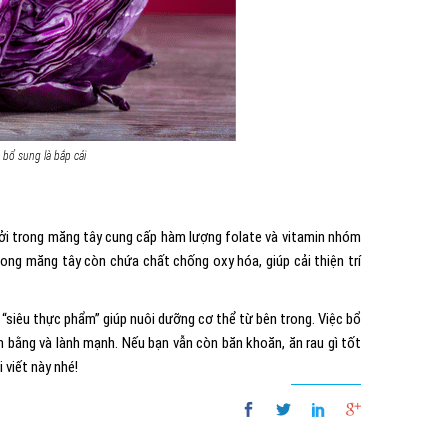
 bổ sung là bắp cải
Bởi trong măng tây cung cấp hàm lượng folate và vitamin nhóm
ong măng tây còn chứa chất chống oxy hóa, giúp cải thiện trí
 “siêu thực phẩm” giúp nuôi dưỡng cơ thể từ bên trong. Việc bổ
n bằng và lành mạnh. Nếu bạn vẫn còn băn khoăn, ăn rau gì tốt
 viết này nhé!