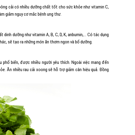
 bông cải có nhiều dưỡng chất tốt cho sức khỏe như vitamin C,
làm giảm nguy cơ mắc bệnh ung thư.
ất dinh dưỡng như vitamin A, B, C, D, K, anbumin,… Có tác dụng
khác, sẽ tạo ra những món ăn thơm ngon và bổ dưỡng.
au phổ biến, được nhiều người yêu thích. Ngoài việc mang đến
ỏe. Ăn nhiều rau cải xoong sẽ hỗ trợ giảm cân hiệu quả. Đồng