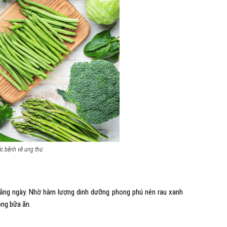
c bệnh về ung thư.
 hằng ngày. Nhờ hàm lượng dinh dưỡng phong phú nên rau xanh
ong bữa ăn.