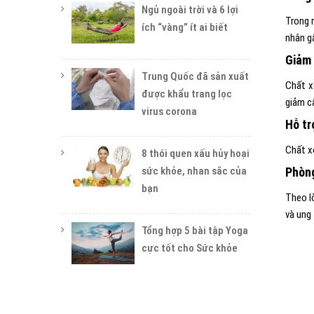
Ngủ ngoài trời và 6 lợi
Trong 
ích “vàng” ít ai biết
nhân g
Giảm
Trung Quốc đã sản xuất
Chất x
được khẩu trang lọc
giảm c
virus corona
Hỗ tr
Chất x
8 thói quen xấu hủy hoại
sức khỏe, nhan sắc của
Phòn
bạn
Theo l
và ung
Tổng hợp 5 bài tập Yoga
cực tốt cho Sức khỏe