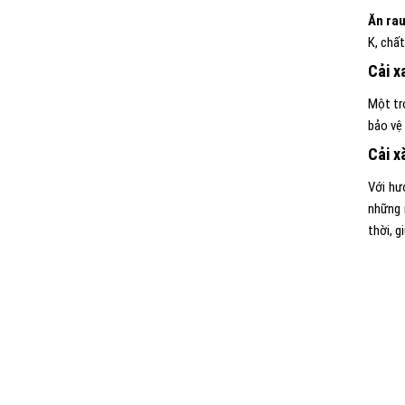
Ăn rau
K, chấ
Cải x
Một tr
bảo vệ
Cải x
Với hư
những 
thời, g