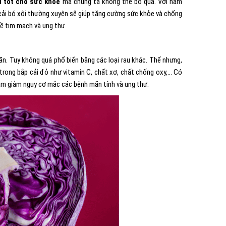
u tốt cho sức khỏe
mà chúng ta không thể bỏ qua. Với hàm
n cải bó xôi thường xuyên sẽ giúp tăng cường sức khỏe và chống
về tim mạch và ung thư.
ăn. Tuy không quá phổ biến bằng các loại rau khác. Thế nhưng,
 trong bắp cải đỏ như vitamin C, chất xơ, chất chống oxy,… Có
làm giảm nguy cơ mắc các bệnh mãn tính và ung thư.