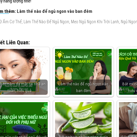
ầy năng lượng nhé!
em thêm:
Làm thế nào để ngủ ngon vào ban đêm
,
,
,
ữ Ấm Cơ Thể
Làm Thế Nào Để Ngủ Ngon
Mẹo Ngủ Ngon Khi Trời Lạnh
Ngủ Ngon
iết Liên Quan:
h trị nám da mặt tại nhà an
Làm thế nào để ngủ ngon vào
Bật mí c
toàn, hiệu quả
ban đêm
hiệu