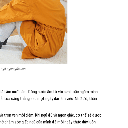
 ngủ ngon giấc hơn
o là tắm nước ấm. Dòng nước ấm từ vòi sen hoặc ngâm mình
iải tỏa căng thẳng sau một ngày dài làm việc. Nhờ đó, thân
và trọn vẹn mỗi đêm. Khi ngủ đủ và ngon giấc, cơ thể sẽ được
 nhớ chăm sóc giấc ngủ của mình để mỗi ngày thức dậy luôn