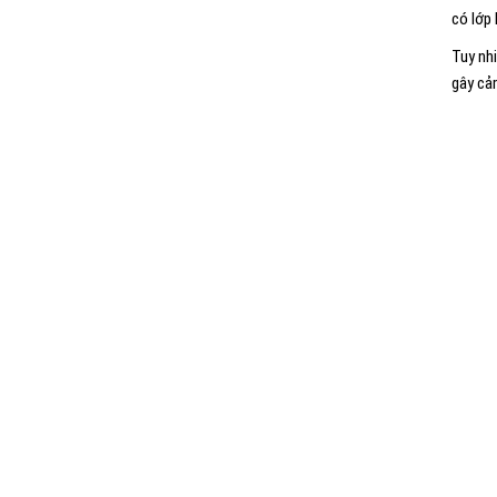
có lớp
Tuy nh
gây cảm