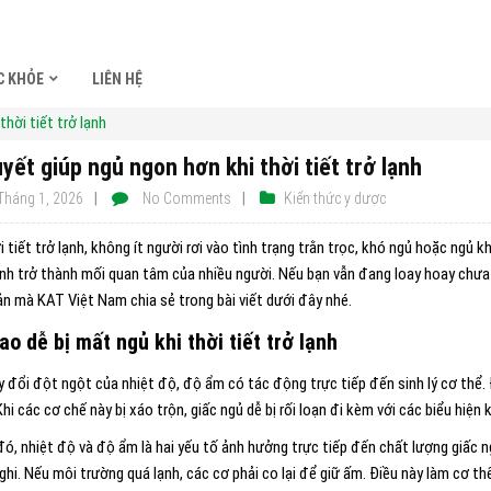
C KHỎE
LIÊN HỆ
thời tiết trở lạnh
uyết giúp ngủ ngon hơn khi thời tiết trở lạnh
Tháng 1, 2026
No Comments
Kiến thức y dược
i tiết trở lạnh, không ít người rơi vào tình trạng trằn trọc, khó ngủ hoặc ngủ 
ạnh trở thành mối quan tâm của nhiều người. Nếu bạn vẫn đang loay hoay chưa
ản mà KAT Việt Nam chia sẻ trong bài viết dưới đây nhé.
ao dễ bị mất ngủ khi thời tiết trở lạnh
y đổi đột ngột của nhiệt độ, độ ẩm có tác động trực tiếp đến sinh lý cơ thể.
Khi các cơ chế này bị xáo trộn, giấc ngủ dễ bị rối loạn đi kèm với các biểu hiệ
ó, nhiệt độ và độ ẩm là hai yếu tố ảnh hưởng trực tiếp đến chất lượng giấc ng
ghi. Nếu môi trường quá lạnh, các cơ phải co lại để giữ ấm. Điều này làm cơ th