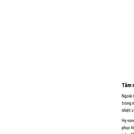
Tắm 
Ngoài 
trong 
nhiệt c
Hy vọn
phục h