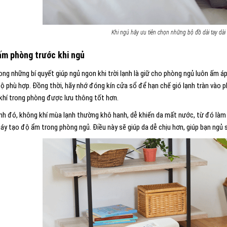
Khi ngủ hãy ưu tiên chọn những bộ đồ dài tay dài
m phòng trước khi ngủ
ng những bí quyết giúp ngủ ngon khi trời lạnh là giữ cho phòng ngủ luôn ấm á
độ phù hợp. Đồng thời, hãy nhớ đóng kín cửa sổ để hạn chế gió lạnh tràn vào p
khí trong phòng được lưu thông tốt hơn.
nh đó, không khí mùa lạnh thường khô hanh, dễ khiến da mất nước, từ đó làm gi
áy tạo độ ẩm trong phòng ngủ. Điều này sẽ giúp da dễ chịu hơn, giúp bạn ngủ 