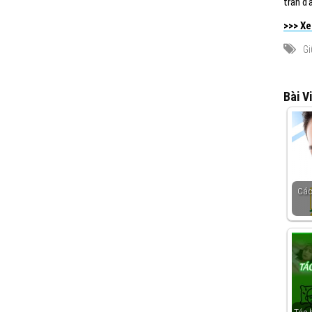
tràn đ
>>> X
Gi
Bài V
Các