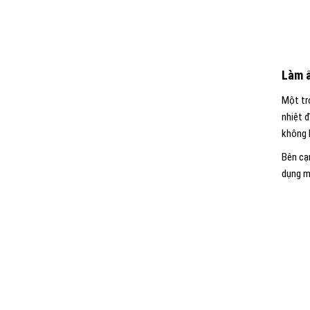
Làm ấ
Một tro
nhiệt 
không 
Bên cạ
dụng m