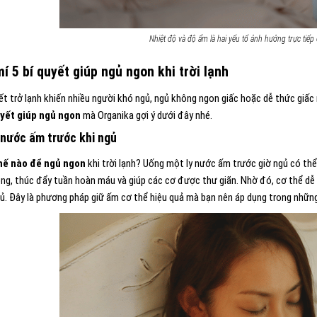
Nhiệt độ và độ ẩm là hai yếu tố ảnh hưởng trực tiếp
í 5 bí quyết giúp ngủ ngon khi trời lạnh
ết trở lạnh khiến nhiều người khó ngủ, ngủ không ngon giấc hoặc dễ thức giấc 
uyết giúp ngủ ngon
mà Organika gợi ý dưới đây nhé.
nước ấm trước khi ngủ
hế nào để ngủ ngon
khi trời lạnh? Uống một ly nước ấm trước giờ ngủ có th
ong, thúc đẩy tuần hoàn máu và giúp các cơ được thư giãn. Nhờ đó, cơ thể dễ 
gủ. Đây là phương pháp giữ ấm cơ thể hiệu quả mà bạn nên áp dụng trong những