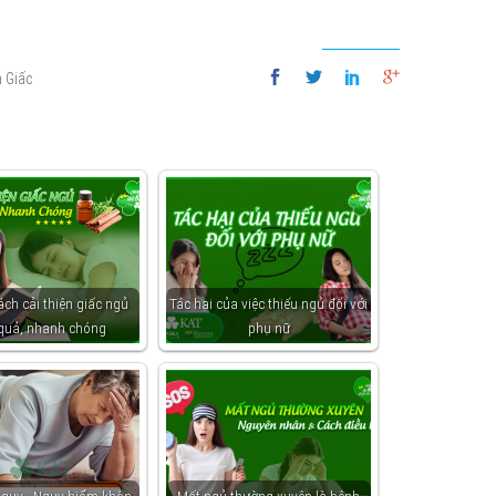
 Giấc
ách cải thiện giấc ngủ
Tác hại của việc thiếu ngủ đối với
 quả, nhanh chóng
phụ nữ