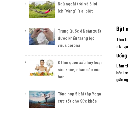
Ngủ ngoài trời và 6 lợi
ích “vàng” ít ai biết
Bật m
Trung Quốc đã sản xuất
được khẩu trang lọc
Thời ti
virus corona
5
bí q
Uống 
8 thói quen xấu hủy hoại
Làm t
sức khỏe, nhan sắc của
bên tr
bạn
giấc n
Tổng hợp 5 bài tập Yoga
cực tốt cho Sức khỏe