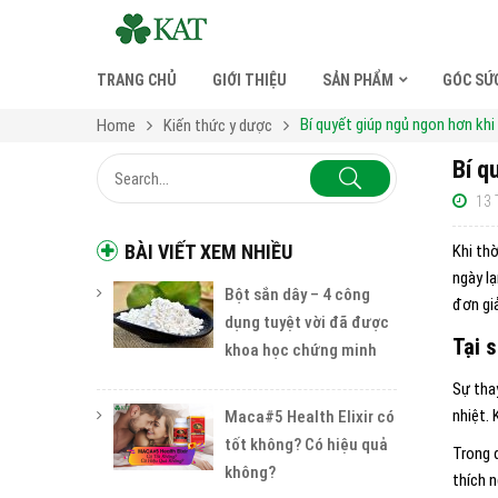
TRANG CHỦ
GIỚI THIỆU
SẢN PHẨM
GÓC SỨ
Bí quyết giúp ngủ ngon hơn khi 
Home
Kiến thức y dược
Bí q
13 
BÀI VIẾT XEM NHIỀU
Khi thờ
ngày l
Bột sắn dây – 4 công
đơn gi
dụng tuyệt vời đã được
Tại s
khoa học chứng minh
Sự tha
nhiệt. 
Maca#5 Health Elixir có
tốt không? Có hiệu quả
Trong đ
không?
thích n