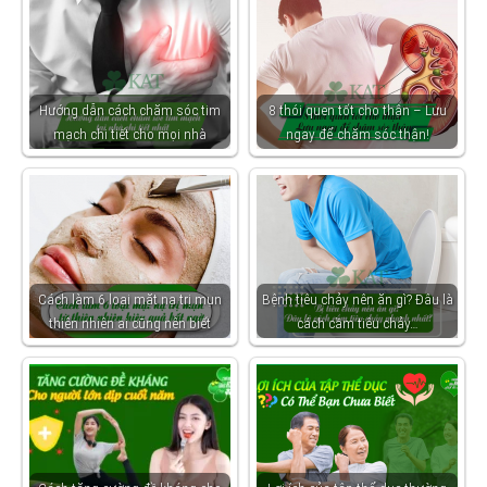
Hướng dẫn cách chăm sóc tim
8 thói quen tốt cho thận – Lưu
mạch chi tiết cho mọi nhà
ngay để chăm sóc thận!
Cách làm 6 loại mặt nạ trị mụn
Bệnh tiêu chảy nên ăn gì? Đâu là
thiên nhiên ai cũng nên biết
cách cầm tiêu chảy…