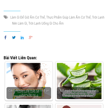
,
,
Làm Gì Để Giữ Ấm Cơ Thể
Thực Phẩm Giúp Làm Ấm Cơ Thể
Trời Lạnh
,
Nên Làm Gì
Trời Lạnh Uống Gì Cho Ấm
Bài Viết Liên Quan:
Cách trị nám da mặt tại nhà an
Bất ngờ với những công dụng
toàn, hiệu quả
thần kỳ của nha đam