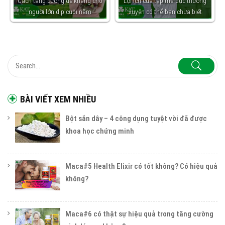
Cách tăng cường đề kháng cho
Lợi ích của tập thể dục thường
người lớn dịp cuối năm
xuyên có thể bạn chưa biết
BÀI VIẾT XEM NHIỀU
Bột sắn dây – 4 công dụng tuyệt vời đã được
khoa học chứng minh
Maca#5 Health Elixir có tốt không? Có hiệu quả
không?
Maca#6 có thật sự hiệu quả trong tăng cường