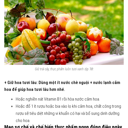
Giữ trái cây, thực phẩm luôn tươi xanh dịp Tết
+ Giữ hoa tươi lâu: Dùng một ít nước chè nguội + nước lạnh cắm
hoa để giúp hoa tươi lâu hơn nhé.
Hoặc nghiền nát Vitamin B1 rồi hòa nước cắm hoa.
Hoặc đổ 1 ít rượu hoặc bia vào lọ khi cắm hoa, chất công trong
rượu sẽ tiêu diệt những vi khuẩn có hại và bổ sung dinh dưỡng
cho hoa.
Mẹo sơ chế và chế biến thực phẩm ngon đúng điệu ngày