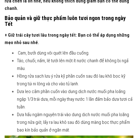
rửa chén là ổn nhé, nếu không thích dùng giấm bạn có thể dùng
chanh.
Bảo quản và giữ thực phẩm luôn tươi ngon trong ngày
Tết
+ Giữ trái cây tươi lâu trong ngày tết: Bạn có thể áp dụng những
mẹo nhỏ sau nhé.
Cam, bưởi dùng vôi quét lên đầu cuống.
Táo, chuối, nấm, lê tưới lên một ít nước chanh để không bị ngả
màu.
Hồng rửa sạch lưu ý rửa kỹ phần cuốn sau đó lau khô bọc kỹ
trong túi ni lông và cho vào tủ lạnh.
Dưa leo cắm phần cuốn vào dung dịch nước muối pha loãng
ngập 1/3 trái dưa, mỗi ngày thay nước 1 lần đảm bảo dưa tươi cả
tuần.
Dưa hấu ngâm nguyên trái vào dung dịch nước muối pha loãng
trong nửa giờ, lấy ra lau khô sau đó dùng màng bọc thực phẩm
bao kín bảo quản ở ngăn mát.