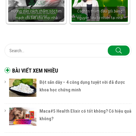
Hướng dẫn cách chăm sóc tim
Cách trị thâm đầu gối bằng
mạch chi tiết cho mọi nhà
nguyên liệu tự nhiên tại nhà
BÀI VIẾT XEM NHIỀU
Bột sắn dây – 4 công dụng tuyệt vời đã được
khoa học chứng minh
Maca#5 Health Elixir có tốt không? Có hiệu quả
không?