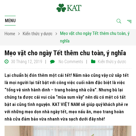
MENU
Mẹo vặt cho ngày Tết thêm chu toàn, ý
Home
Kiến thức y dược
nghĩa
Mẹo vặt cho ngày Tết thêm chu toàn, ý nghĩa
30 Tháng 12, 2019
No Comments
Kiến thức y dược
Lại chuẩn bị đón thêm một cái tết! Năm nào cũng vậy cứ sắp tết
là mọi người lại tất bật với công việc cuối năm đặc biệt là việc
“tổng vệ sinh hành dinh – trang hoàng nhà cửa”. Nhưng bù lại
chúng ta được cái vui của “mùa sum vầy” nên dù có mệt có tất
bật ai cũng tình nguyện. KAT VIỆT NAM sẽ giúp quý khách phẻ re
với những mẹo dọn nhà ngày tết, mẹo nấu ăn, mẹo trang hoàn
nhà cửa đảm bảo vừa nhanh vừa sạch dưới đây nhé!