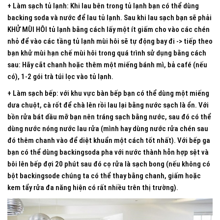
+ Làm sạch tủ lạnh: Khi lau bên trong tủ lạnh bạn có thể dùng
backing soda và nước để lau tủ lạnh. Sau khi lau sạch bạn sẽ phải
KHỬ MÙI HÔI tủ lạnh bằng cách lấy một ít giấm cho vào các chén
nhỏ để vào các tầng tủ lạnh mùi hôi sẽ tự động bay đi -> tiếp theo
bạn khử mùi hạn chế mùi hôi trong quá trình sử dụng bằng cách
sau: Hãy cắt chanh hoặc thêm một miếng bánh mì, bả café (nếu
có), 1-2 gói trà túi lọc vào tủ lạnh.
+ Làm sạch bếp: với khu vực bàn bếp bạn có thể dùng một miếng
dưa chuột, cà rốt để chà lên rồi lau lại bằng nước sạch là ổn. Với
bồn rửa bát dầu mỡ bạn nên tráng sạch bằng nước, sau đó có thể
dùng nước nóng nước lau rửa (mình hay dùng nước rửa chén sau
đó thêm chanh vào để diệt khuẩn một cách tốt nhất). Với bếp ga
bạn có thể dùng backingsoda pha với nước thành hỗn hợp sệt và
bôi lên bếp đợi 20 phút sau đó cọ rửa là sạch bong (nếu không có
bột backingsode chúng ta có thể thay bằng chanh, giấm hoặc
kem tẩy rửa đa năng hiện có rất nhiều trên thị trường).