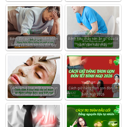
Bệnh đột quỵ - Nguy hiểm khôn
Bệnh tiêu chảy nên ăn gì? Đâu là
lường và cách sơ cứu đột quỵ
cách cầm tiêu chảy…
Cách làm 6 loại mặt nạ trị mụn
Cách giữ dáng thon gọn đón Tết
thiên nhiên ai cũng nên biết
Bính Ngọ 2026