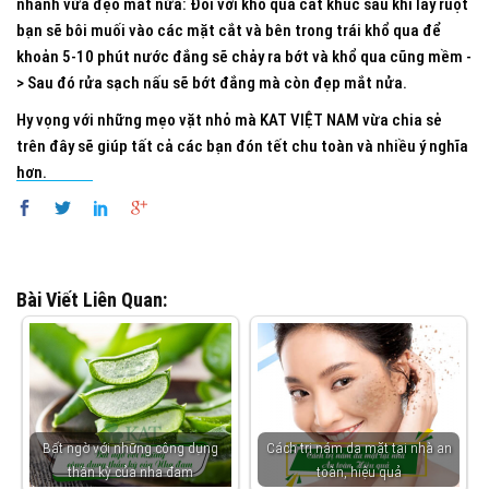
nhanh vừa đẹo mắt nửa: Đối với khổ qua cắt khúc sau khi lấy ruột
bạn sẽ bôi muối vào các mặt cắt và bên trong trái khổ qua để
khoản 5-10 phút nước đắng sẽ chảy ra bớt và khổ qua cũng mềm -
> Sau đó rửa sạch nấu sẽ bớt đắng mà còn đẹp mắt nửa.
Hy vọng với những mẹo vặt nhỏ mà KAT VIỆT NAM vừa chia sẻ
trên đây sẽ giúp tất cả các bạn đón tết chu toàn và nhiều ý nghĩa
hơn.
Bài Viết Liên Quan:
Bất ngờ với những công dụng
Cách trị nám da mặt tại nhà an
thần kỳ của nha đam
toàn, hiệu quả