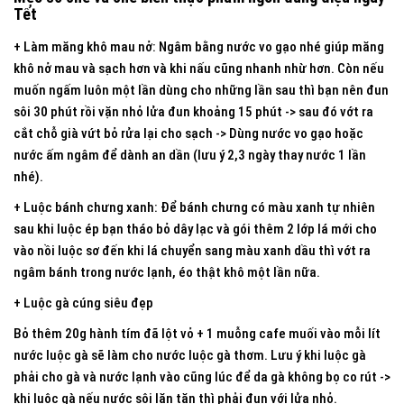
Tết
+ Làm măng khô mau nở: Ngâm bằng nước vo gạo nhé giúp măng
khô nở mau và sạch hơn và khi nấu cũng nhanh nhừ hơn.
Còn nếu
muốn ngấm luôn một lần dùng cho những lần sau thì bạn nên đun
sôi 30 phút rồi vặn nhỏ lửa đun khoảng 15 phút -> sau đó vớt ra
cắt chỗ già vứt bỏ rửa lại cho sạch -> Dùng nước vo gạo hoặc
nước ấm ngâm để dành an dần (lưu ý 2,3 ngày thay nước 1 lần
nhé).
+ Luộc bánh chưng xanh: Để bánh chưng có màu xanh tự nhiên
sau khi luộc ép bạn tháo bỏ dây lạc và gói thêm 2 lớp lá mới cho
vào nồi luộc sơ đến khi lá chuyển sang màu xanh dầu thì vớt ra
ngâm bánh trong nước lạnh, éo thật khô một lần nữa.
+ Luộc gà cúng siêu đẹp
Bỏ thêm 20g hành tím đã lột vỏ + 1 muỗng cafe muối vào mỗi lít
nước luộc gà sẽ làm cho nước luộc gà thơm. Lưu ý khi luộc gà
phải cho gà và nước lạnh vào cũng lúc để da gà không bọ co rút ->
khi luộc gà nếu nước sôi lăn tăn thì phải đun với lửa nhỏ.