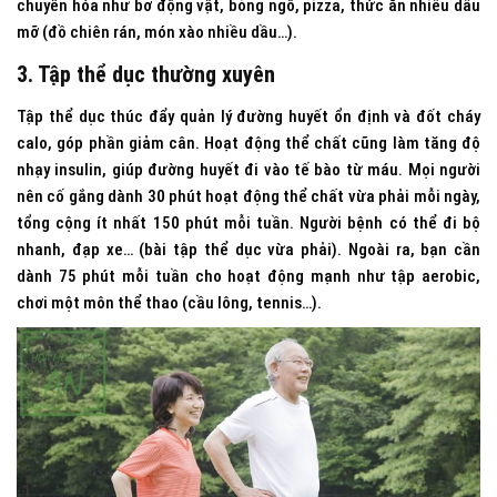
chuyển hóa như bơ động vật, bỏng ngô, pizza, thức ăn nhiều dầu
mỡ (đồ chiên rán, món xào nhiều dầu…).
3. Tập thể dục thường xuyên
Tập thể dục thúc đẩy quản lý đường huyết ổn định và đốt cháy
calo, góp phần giảm cân. Hoạt động thể chất cũng làm tăng độ
nhạy insulin, giúp đường huyết đi vào tế bào từ máu. Mọi người
nên cố gắng dành 30 phút hoạt động thể chất vừa phải mỗi ngày,
tổng cộng ít nhất 150 phút mỗi tuần. Người bệnh có thể đi bộ
nhanh, đạp xe… (bài tập thể dục vừa phải). Ngoài ra, bạn cần
dành 75 phút mỗi tuần cho hoạt động mạnh như tập aerobic,
chơi một môn thể thao (cầu lông, tennis…).