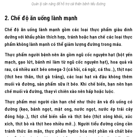
Quản lý cân nặng để hỗ trợ cải thiện bệnh tiểu đường
2. Chế độ ăn uống lành mạnh
Chế độ ăn uống lành mạnh gồm các loại thực phẩm giàu dinh
dưỡng với khẩu phần thích hợp, tránh hoặc hạn chế các loại thực
phẩm không lành mạnh có thể giảm lượng đường trong máu.
Thực phẩm người bệnh nên ăn gồm ngũ cốc nguyên hạt (bột yến
mạch, gạo lứt, bánh mì làm từ ngũ cốc nguyên hạt), hoa quả và
rau, cá nhiều axit béo omega-3 (cá hồi, cá ngừ, cá thu…), thịt nạc
(thịt heo thăn, thịt gà trắng), các loại hạt và đậu không thêm
muối và đường, sản phẩm sữa ít béo. Khi chế biến, bạn nên hạn
chế muối và đường, thay vì chiên xào nên hấp hoặc luộc.
Thực phẩm mọi người cần hạn chế như thức ăn và đồ uống có
đường (kẹo, bánh ngọt, mật ong, nước ngọt, nước ép trái cây
đóng hộp…), thịt chế biến sẵn và thịt béo (thịt xông khói, xúc
xích, thịt bò và thịt heo nhiều mỡ…). Người tiểu đường cũng cần
tránh thức ăn mặn, thực phẩm hydro hóa một phần và chất béo