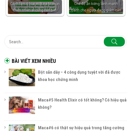
Cách làm 6 loại mặt nạ trị mụn
Chế độ ăn kiêng lành mạnh
thiên nhiên ai cũng nên biết
dành cho người đang giảm cân
BÀI VIẾT XEM NHIỀU
Bột sắn dây – 4 công dụng tuyệt vời đã được
khoa học chứng minh
Maca#5 Health Elixir có tốt không? Có hiệu quả
không?
Maca#6 có thật sự hiệu quả trong tăng cường