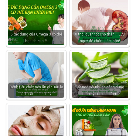
5 tác dụng của Omega 3 có thể
8 thói quen tốt cho thận – Lưu
bạn chưa biết
ngay để chăm sóc thận!
Bệnh tiêu chảy nên ăn gì? Đâu là
Bất ngờ với những công dụng
cách cầm tiêu chảy…
thần kỳ của nha đam