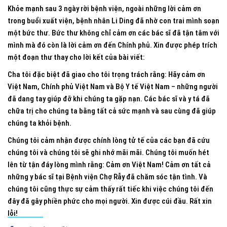
Khỏe mạnh sau 3 ngày rời bệnh viện, ngoài những lời cảm ơn
trong buổi xuất viện, bệnh nhân Li Ding đã nhờ con trai mình soạn
một bức thư. Bức thư không chỉ cảm ơn các bác sĩ đã tận tâm với
mình mà đó còn là lời cảm ơn đến Chính phủ. Xin được phép trích
một đoạn thư thay cho lời kết của bài viết:
Cha tôi đặc biệt đã giao cho tôi trọng trách rằng: Hãy cảm ơn
Việt Nam, Chính phủ Việt Nam và Bộ Y tế Việt Nam – những người
đã dang tay giúp đỡ khi chúng ta gặp nạn. Các bác sĩ và y tá đã
chữa trị cho chúng ta bằng tất cả sức mạnh và sau cùng đã giúp
chúng ta khỏi bệnh.
Chúng tôi cảm nhận được chính lòng tử tế của các bạn đã cứu
chúng tôi và chúng tôi sẽ ghi nhớ mãi mãi. Chúng tôi muốn hét
lên từ tận đáy lòng mình rằng: Cảm ơn Việt Nam! Cảm ơn tất cả
những y bác sĩ tại Bệnh viện Chợ Rẫy đã chăm sóc tận tình. Và
chúng tôi cũng thực sự cảm thấy rất tiếc khi việc chúng tôi đến
đây đã gây phiền phức cho mọi người. Xin được cúi đầu. Rất xin
lỗi!