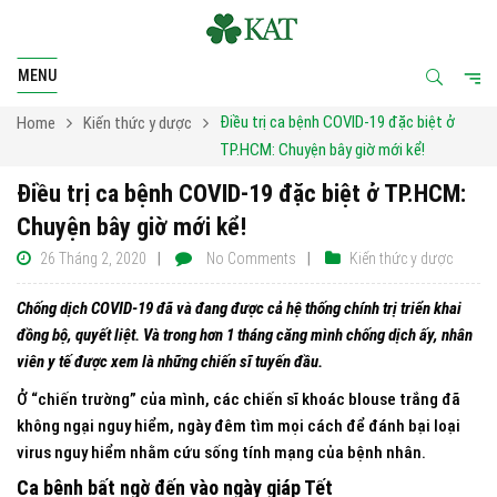
MENU
Điều trị ca bệnh COVID-19 đặc biệt ở
Home
Kiến thức y dược
TP.HCM: Chuyện bây giờ mới kể!
Điều trị ca bệnh COVID-19 đặc biệt ở TP.HCM:
Chuyện bây giờ mới kể!
26 Tháng 2, 2020
No Comments
Kiến thức y dược
Chống dịch COVID-19 đã và đang được cả hệ thống chính trị triển khai
đồng bộ, quyết liệt. Và trong hơn 1 tháng căng mình chống dịch ấy, nhân
viên y tế được xem là những chiến sĩ tuyến đầu.
Ở “chiến trường” của mình, các chiến sĩ khoác blouse trắng đã
không ngại nguy hiểm, ngày đêm tìm mọi cách để đánh bại loại
virus nguy hiểm nhằm cứu sống tính mạng của bệnh nhân.
Ca bệnh bất ngờ đến vào ngày giáp Tết