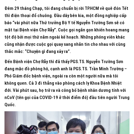
Đêm 29 tháng Chạp, tôi đang chuẩn bị rời TP.HCM về quê đón Tết
thì điện thoại đổ chuông. Đầu dây bên kia, một đồng nghiệp cấp
báo “vài phút nữa Thứ trưởng Bộ Y tế Nguyễn Trường Sơn sẽ có
mặt tại Bệnh viện Chợ Rẫy”. Cuộc gọi ngắn gọn khiến hoang mang
tột độ bởi mọi thứ nằm ngoài kế hoạch. Những phóng viên khác
cũng nhận được cuộc gọi quay sang nhắn tin cho nhau với cùng
thắc mắc: “Chuyện gì đang xảy ra”.
Đến Bệnh viện Chợ Rẫy thì đã thấy PGS.TS. Nguyễn Trường Sơn
đang mặc đồ phòng hộ, cạnh anh là PGS.TS. Trần Minh Trường –
Phó Giám đốc bệnh viện, ngoài ra còn một người nữa mà tôi
không quen. Cả 3 đi thẳng vào phòng cách ly Khoa Bệnh Nhiệt
đới. Vài phút sau, họ trở ra và công bố bệnh nhân dương tính với
nCoV (tên gọi của COVID-19 ở thời điểm đó) đầu tiên người Trung
Quốc.