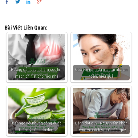
Bài Viết Liên Quan:
Hướng dẫn cách chăm sóc tim
Cách trị nám da mặt tại nhà an
mạch chi tiết cho mọi nhà
toàn, hiệu quả
Bất ngờ với những công dụng
Bệnh đột quỵ - Nguy hiểm khôn
thần kỳ của nha đam
lường và cách sơ cứu đột quỵ