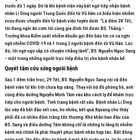
trước đó 1 ngày. Đó là khi bệnh viện này bất ngờ tiếp nhận bệnh
nhân Li Ding người Trung Quốc đến từ Vũ Hán có biểu hiện nhiễm
virus được chuyển đến từ bệnh viện tuyến dưới. “Là đêm 28 Tết,
tôi đang ngồi ăn cơm tối cùng gia đình thì được BS. Thắng –
Trưởng khoa Kiểm soát nhiễm khuẩn gọi đến báo tin có ca nghi
ngờ nhiễm COVID-19 và 1 trong 2 người bệnh đến từ Vũ Hán. Lúc
đó, tôi ngờ ngợ sắp có chuyện chẳng lành”, BS. Nguyễn Ngọc Sang
– một trong những người trực tiếp điều trị cho bệnh nhân kể.
Quyết tâm cứu sống người bệnh
Sau 1 đêm trằn trọc, 29 Tết, BS. Nguyễn Ngọc Sang vội vã đến
bệnh viện từ khi trời chưa kịp sáng. Thay vội bộ đồ phòng hộ, anh
cùng điều dưỡng Nguyễn Minh Tâm vào khu cách ly để khám trực
tiếp cho người bệnh. Tình trạng bệnh rất xấu. Bệnh nhân Li Ding
lúc này đã bắt đầu sốt cao, ho nhiều, kết quả Xquang cho thấy
phổi đã có nhiều đốm trắng tổn thương. Khó khăn ban đầu của
BS. Sang và điều dưỡng Tâm không chỉ là những lo lắng bị nhiễm
bệnh mà chính là phải thuyết phục bệnh nhân hợp tác. Bất đồng
ngôn ngữ, lần đầu điều trị bệnh ở một đất nước xa lạ, lại bị cách