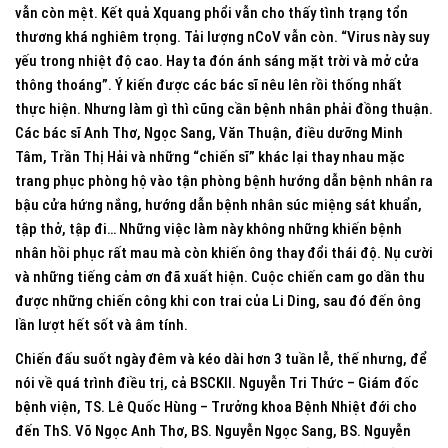
vẫn còn mệt. Kết quả Xquang phổi vẫn cho thấy tình trạng tổn
thương khá nghiêm trọng. Tải lượng nCoV vẫn còn. “Virus này suy
yếu trong nhiệt độ cao. Hay ta đón ánh sáng mặt trời và mở cửa
thông thoáng”. Ý kiến được các bác sĩ nêu lên rồi thống nhất
thực hiện. Nhưng làm gì thì cũng cần bệnh nhân phải đồng thuận.
Các bác sĩ Anh Thơ, Ngọc Sang, Văn Thuận, điều dưỡng Minh
Tâm, Trần Thị Hải và những “chiến sĩ” khác lại thay nhau mặc
trang phục phòng hộ vào tận phòng bệnh hướng dẫn bệnh nhân ra
bậu cửa hứng nắng, hướng dẫn bệnh nhân súc miệng sát khuẩn,
tập thở, tập đi… Những việc làm này không những khiến bệnh
nhân hồi phục rất mau mà còn khiến ông thay đổi thái độ. Nụ cười
và những tiếng cảm ơn đã xuất hiện. Cuộc chiến cam go dần thu
được những chiến công khi con trai của Li Ding, sau đó đến ông
lần lượt hết sốt và âm tính.
Chiến đấu suốt ngày đêm và kéo dài hơn 3 tuần lễ, thế nhưng, để
nói về quá trình điều trị, cả BSCKII. Nguyễn Tri Thức – Giám đốc
bệnh viện, TS. Lê Quốc Hùng – Trưởng khoa Bệnh Nhiệt đới cho
đến ThS. Võ Ngọc Anh Thơ, BS. Nguyễn Ngọc Sang, BS. Nguyễn