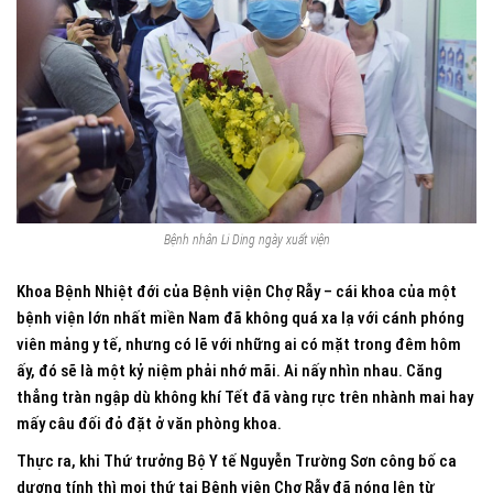
Bệnh nhân Li Ding ngày xuất viện
Khoa Bệnh Nhiệt đới của Bệnh viện Chợ Rẫy – cái khoa của một
bệnh viện lớn nhất miền Nam đã không quá xa lạ với cánh phóng
viên mảng y tế, nhưng có lẽ với những ai có mặt trong đêm hôm
ấy, đó sẽ là một kỷ niệm phải nhớ mãi. Ai nấy nhìn nhau. Căng
thẳng tràn ngập dù không khí Tết đã vàng rực trên nhành mai hay
mấy câu đối đỏ đặt ở văn phòng khoa.
Thực ra, khi Thứ trưởng Bộ Y tế Nguyễn Trường Sơn công bố ca
dương tính thì mọi thứ tại Bệnh viện Chợ Rẫy đã nóng lên từ