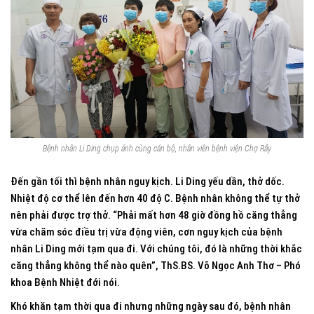
Bệnh nhân Li Ding chụp ảnh cùng cán bộ, nhân viên bệnh viện Chợ Rẫy
Đến gần tối thì bệnh nhân nguy kịch. Li Ding yếu dần, thở dốc.
Nhiệt độ cơ thể lên đến hơn 40 độ C. Bệnh nhân không thể tự thở
nên phải được trợ thở. “Phải mất hơn 48 giờ đồng hồ căng thẳng
vừa chăm sóc điều trị vừa động viên, cơn nguy kịch của bệnh
nhân Li Ding mới tạm qua đi. Với chúng tôi, đó là những thời khắc
căng thẳng không thể nào quên”, ThS.BS. Võ Ngọc Anh Thơ – Phó
khoa Bệnh Nhiệt đới nói.
Khó khăn tạm thời qua đi nhưng những ngày sau đó, bệnh nhân