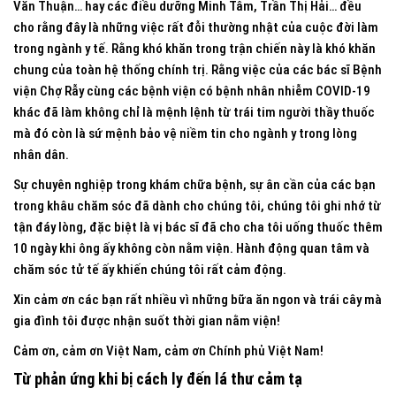
Văn Thuận… hay các điều dưỡng Minh Tâm, Trần Thị Hải… đều
cho rằng đây là những việc rất đỗi thường nhật của cuộc đời làm
trong ngành y tế. Rằng khó khăn trong trận chiến này là khó khăn
chung của toàn hệ thống chính trị. Rằng việc của các bác sĩ Bệnh
viện Chợ Rẫy cùng các bệnh viện có bệnh nhân nhiễm COVID-19
khác đã làm không chỉ là mệnh lệnh từ trái tim người thầy thuốc
mà đó còn là sứ mệnh bảo vệ niềm tin cho ngành y trong lòng
nhân dân.
Sự chuyên nghiệp trong khám chữa bệnh, sự ân cần của các bạn
trong khâu chăm sóc đã dành cho chúng tôi, chúng tôi ghi nhớ từ
tận đáy lòng, đặc biệt là vị bác sĩ đã cho cha tôi uống thuốc thêm
10 ngày khi ông ấy không còn nằm viện. Hành động quan tâm và
chăm sóc tử tế ấy khiến chúng tôi rất cảm động.
Xin cảm ơn các bạn rất nhiều vì những bữa ăn ngon và trái cây mà
gia đình tôi được nhận suốt thời gian nằm viện!
Cảm ơn, cảm ơn Việt Nam, cảm ơn Chính phủ Việt Nam!
Từ phản ứng khi bị cách ly đến lá thư cảm tạ