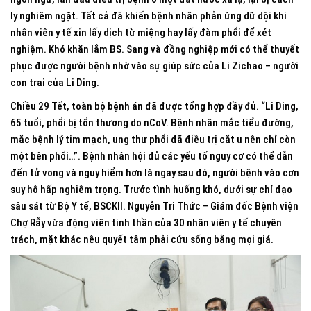
ly nghiêm ngặt. Tất cả đã khiến bệnh nhân phản ứng dữ dội khi
nhân viên y tế xin lấy dịch từ miệng hay lấy đàm phổi để xét
nghiệm. Khó khăn lắm BS. Sang và đồng nghiệp mới có thể thuyết
phục được người bệnh nhờ vào sự giúp sức của Li Zichao – người
con trai của Li Ding.
Chiều 29 Tết, toàn bộ bệnh án đã được tổng hợp đầy đủ. “Li Ding,
65 tuổi, phổi bị tổn thương do nCoV. Bệnh nhân mắc tiểu đường,
mắc bệnh lý tim mạch, ung thư phổi đã điều trị cắt u nên chỉ còn
một bên phổi…”. Bệnh nhân hội đủ các yếu tố nguy cơ có thể dẫn
đến tử vong và nguy hiểm hơn là ngay sau đó, người bệnh vào cơn
suy hô hấp nghiêm trọng. Trước tình huống khó, dưới sự chỉ đạo
sâu sát từ Bộ Y tế, BSCKII. Nguyễn Tri Thức – Giám đốc Bệnh viện
Chợ Rẫy vừa động viên tinh thần của 30 nhân viên y tế chuyên
trách, mặt khác nêu quyết tâm phải cứu sống bằng mọi giá.